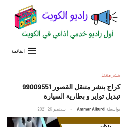
لتجاوز
لى
لمحتوى
القائمة
راديو
اول
منصة
الكويت
اذاعية
للاعلانات
بنشر متنقل
الخدمية
بالكويت
تبديل تواير و بطارية السيارة
بواسطة
Ammar Alkurdi
سبتمبر 26, 2021
لا
توجد
تعليقات