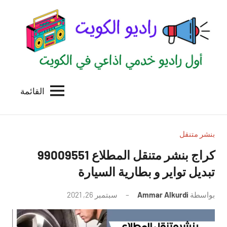
لتجاوز
لى
لمحتوى
القائمة
راديو
اول
منصة
الكويت
اذاعية
للاعلانات
بنشر متنقل
الخدمية
بالكويت
تبديل تواير و بطارية السيارة
بواسطة
Ammar Alkurdi
سبتمبر 26, 2021
لا
توجد
تعليقات