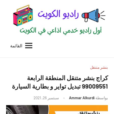
لتجاوز
لى
لمحتوى
القائمة
راديو
اول
منصة
الكويت
اذاعية
للاعلانات
بنشر متنقل
الخدمية
كراج بنشر متنقل المنطقة الرابعة
بالكويت
99009551‬ تبديل تواير و بطارية السيارة
بواسطة
Ammar Alkurdi
سبتمبر 26, 2021
لا
توجد
تعليقات