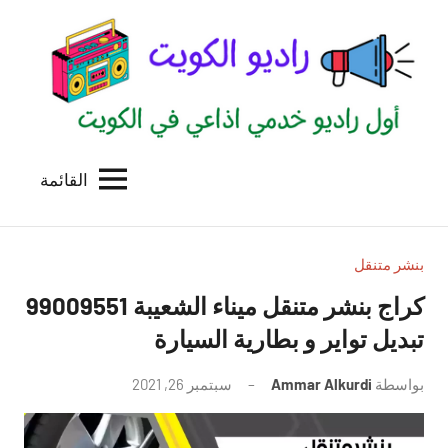
لتجاوز
لى
لمحتوى
القائمة
راديو
اول
منصة
الكويت
اذاعية
للاعلانات
بنشر متنقل
الخدمية
بالكويت
تبديل تواير و بطارية السيارة
بواسطة
Ammar Alkurdi
سبتمبر 26, 2021
لا
توجد
تعليقات