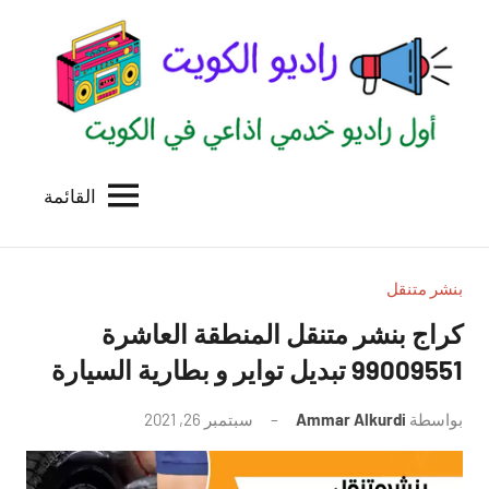
لتجاوز
لى
لمحتوى
القائمة
راديو
اول
منصة
الكويت
اذاعية
للاعلانات
بنشر متنقل
الخدمية
كراج بنشر متنقل المنطقة العاشرة
بالكويت
99009551‬ تبديل تواير و بطارية السيارة
بواسطة
Ammar Alkurdi
سبتمبر 26, 2021
لا
توجد
تعليقات