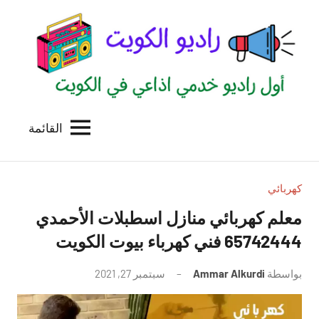
لتجاوز
لى
لمحتوى
القائمة
راديو
اول
منصة
الكويت
اذاعية
للاعلانات
كهربائي
الخدمية
معلم كهربائي منازل اسطبلات الأحمدي
بالكويت
65742444 فني كهرباء بيوت الكويت
بواسطة
Ammar Alkurdi
سبتمبر 27, 2021
لا
توجد
تعليقات