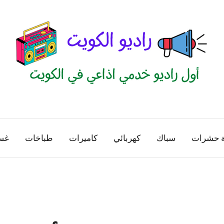
راديو
اول
منصة
الكويت
اذاعية
ة حشرات
سباك
كهربائي
كاميرات
طباخات
غس
للاعلانات
الخدمية
بالكويت