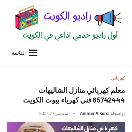
لتجاوز
لى
لمحتوى
القائمة
راديو
اول
منصة
الكويت
اذاعية
للاعلانات
كهربائي
الخدمية
معلم كهربائي منازل الشاليهات
بالكويت
65742444 فني كهرباء بيوت الكويت
بواسطة
Ammar Alkurdi
سبتمبر 27, 2021
لا
توجد
تعليقات