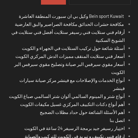
Bein sport Kuwait وكيل بي ان سبورت المنطقة العاشرة
مكافحة حشرات الحدائق مكافحة الصراصير والبق العارضية
أرقام فني ستلايت فني رسيفر ستلايت أفضل فني ستلايت في
الشويخ السكنية
أسئلة شائعة حول تركيب الستلايت في الجهراء و الكويت
أسعار فني ستلايت المنقف مميزات الدش المركزي الكويت
أسعار مقوي سيرفس البر صيانة وتصليح مقوي سيرفس البر
الكويت
أنواع الخدمات والإصلاحات مع فينشر مركز صيانة سيارات
فينشر
أنواع شتر و المينوم السالمي ألوان شتر السالمي صباغ الكويت
أهم أنواع دكتات التكييف المركزي غسيل مكيفات الكويت
أهم الأسئلة الشائعة حول حداد مظلات الضجيج
اتصل بنا
اختِيار رسيفر جيد برمجة الرسيفر 24 ساعة في الكويت
ارقام فنيي تكييف و تبريد في الكويت للتركيب والصيانة