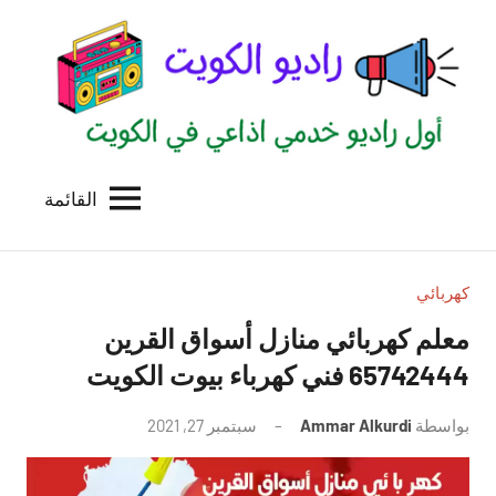
لتجاوز
لى
لمحتوى
القائمة
راديو
اول
منصة
الكويت
اذاعية
للاعلانات
كهربائي
الخدمية
معلم كهربائي منازل أسواق القرين
بالكويت
65742444 فني كهرباء بيوت الكويت
بواسطة
Ammar Alkurdi
سبتمبر 27, 2021
لا
توجد
تعليقات