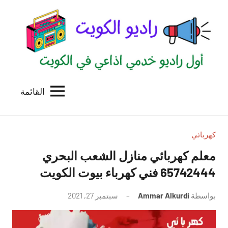
لتجاوز
لى
لمحتوى
القائمة
راديو
اول
منصة
الكويت
اذاعية
للاعلانات
كهربائي
الخدمية
معلم كهربائي منازل الشعب البحري
بالكويت
65742444 فني كهرباء بيوت الكويت
بواسطة
Ammar Alkurdi
سبتمبر 27, 2021
لا
توجد
تعليقات