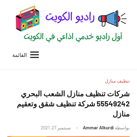
لتجاوز
لى
لمحتوى
القائمة
راديو
اول
منصة
الكويت
اذاعية
للاعلانات
تنظيف منازل
الخدمية
شركات تنظيف منازل الشعب البحري
بالكويت
55549242 شركة تنظيف شقق وتعقيم
منازل
بواسطة
Ammar Alkurdi
سبتمبر 27, 2021
لا
توجد