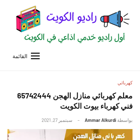
لتجاوز
لى
لمحتوى
القائمة
راديو
اول
منصة
الكويت
اذاعية
للاعلانات
كهربائي
الخدمية
معلم كهربائي منازل الهجن 65742444
بالكويت
فني كهرباء بيوت الكويت
بواسطة
Ammar Alkurdi
سبتمبر 27, 2021
لا
توجد
تعليقات