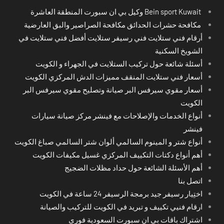
Bein sport Kuwait وكيل بي ان سبورت المنطقة العاشرة
مكافحة حشرات الحدائق مكافحة الصراصير والبق العارضية
أرقام فني ستلايت فني رسيفر ستلايت أفضل فني ستلايت في
الشويخ السكنية
أسئلة شائعة حول تركيب الستلايت في الجهراء و الكويت
أسعار فني ستلايت المنقف مميزات الدش المركزي الكويت
أسعار مقوي سيرفس البر صيانة وتصليح مقوي سيرفس البر
الكويت
أنواع الخدمات والإصلاحات مع فينشر مركز صيانة سيارات
فينشر
أنواع شتر و المينوم السالمي ألوان شتر السالمي صباغ الكويت
أهم أنواع دكتات التكييف المركزي غسيل مكيفات الكويت
أهم الأسئلة الشائعة حول حداد مظلات الضجيج
اتصل بنا
اختِيار رسيفر جيد برمجة الرسيفر 24 ساعة في الكويت
ارقام فنيي تكييف و تبريد في الكويت للتركيب والصيانة
اشتراك باقات بي ان سبورت السعودية فوري