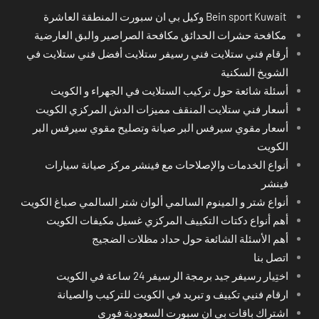
Bein sport Kuwait وكيل بي ان سبورت المنطقة العاشرة
مكافحة حشرات الحدائق مكافحة الصراصير والبق العارضية
أرقام فني ستلايت فني رسيفر ستلايت أفضل فني ستلايت في
الشويخ السكنية
أسئلة شائعة حول تركيب الستلايت في الجهراء و الكويت
أسعار فني ستلايت المنقف مميزات الدش المركزي الكويت
أسعار مقوي سيرفس البر صيانة وتصليح مقوي سيرفس البر
الكويت
أنواع الخدمات والإصلاحات مع فينشر مركز صيانة سيارات
فينشر
أنواع شتر و المينوم السالمي ألوان شتر السالمي صباغ الكويت
أهم أنواع دكتات التكييف المركزي غسيل مكيفات الكويت
أهم الأسئلة الشائعة حول حداد مظلات الضجيج
اتصل بنا
اختِيار رسيفر جيد برمجة الرسيفر 24 ساعة في الكويت
ارقام فنيي تكييف و تبريد في الكويت للتركيب والصيانة
اشتراك باقات بي ان سبورت السعودية فوري