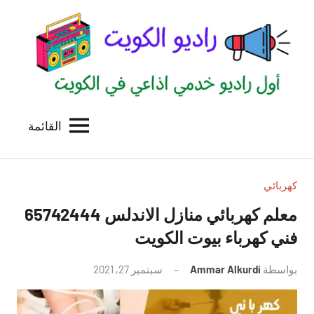
لتجاوز
لى
لمحتوى
القائمة
راديو
اول
منصة
الكويت
اذاعية
للاعلانات
كهربائي
الخدمية
معلم كهربائي منازل الاندلس 65742444
بالكويت
فني كهرباء بيوت الكويت
بواسطة
Ammar Alkurdi
سبتمبر 27, 2021
لا
توجد
تعليقات