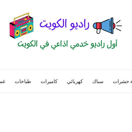
راديو
اول
منصة
الكويت
اذاعية
ة حشرات
سباك
كهربائي
كاميرات
طباخات
غس
للاعلانات
الخدمية
بالكويت