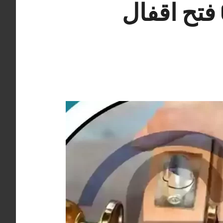
نجار فتح أقفال المسيلة 66400322 فتح اقفال