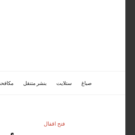
التجاوز
إلى
المحتوى
صباغ
ستلايت
بنشر متنقل
مكافح
فتح اقفال