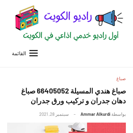
لتجاوز
لى
لمحتوى
القائمة
راديو
اول
منصة
الكويت
اذاعية
للاعلانات
صباغ
الخدمية
صباغ هندي المسيلة 66405052 صباغ
بالكويت
دهان جدران و تركيب ورق جدران
بواسطة
Ammar Alkurdi
سبتمبر 28, 2021
لا
توجد
تعليقات