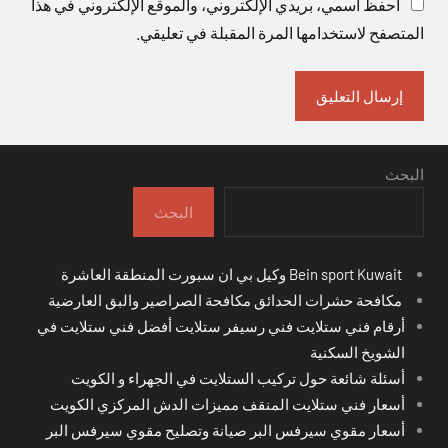
احفظ اسمي، بريدي الإلكتروني، والموقع الإلكتروني في هذا
المتصفح لاستخدامها المرة المقبلة في تعليقي.
البحث
البحث
Bein sport Kuwait وكيل بي ان سبورت المنطقة العاشرة
مكافحة حشرات الحدائق مكافحة الصراصير والبق العارضية
أرقام فني ستلايت فني رسيفر ستلايت أفضل فني ستلايت في
الشويخ السكنية
أسئلة شائعة حول تركيب الستلايت في الجهراء و الكويت
أسعار فني ستلايت المنقف مميزات الدش المركزي الكويت
أسعار مقوي سيرفس البر صيانة وتصليح مقوي سيرفس البر