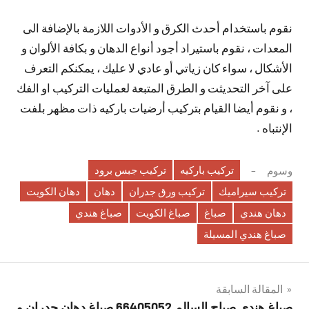
نقوم باستخدام أحدث الكرق و الأدوات اللازمة بالإضافة الى
المعدات ، نقوم باستيراد أجود أنواع الدهان و بكافة الألوان و
الأشكال ، سواء كان زياتي أو عادي لا عليك ، يمكنكم التعرف
على آخر التحديثت و الطرق المتبعة لعمليات التركيب او الفك
، و نقوم أيضا القيام بتركيب أرضيات باركيه ذات مظهر بلفت
الإنتباه .
تركيب باركيه
تركيب جبس برود
وسوم
تركيب سيراميك
تركيب ورق جدران
دهان
دهان الكويت
دهان هندي
صباغ
صباغ الكويت
صباغ هندي
صباغ هندي المسيلة
تصفّح
المقالة السابقة
صباغ هندي صباح السالم 66405052 صباغ دهان جدران و