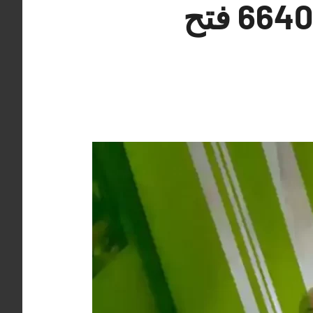
نجار فتح أقفال جليب الشيوخ 66400322 فتح