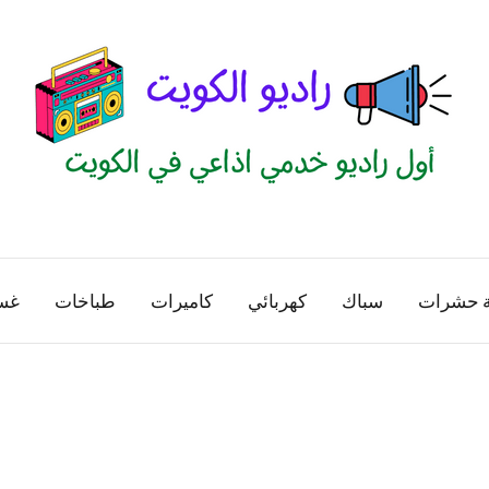
راديو
اول
منصة
الكويت
اذاعية
ة حشرات
سباك
كهربائي
كاميرات
طباخات
غس
للاعلانات
الخدمية
بالكويت