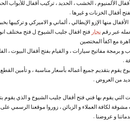
قفال الألمنيوم ، الخشب ، الحديد ، تركيب أقفال للأبواب الحد
تح أقفال الخزنات و غيرها .
 الأقفال منها الإزو الإيطالي ، ألماني و الاميركي و تركيبها ب
عمله عبر رقم
نجار
فتح اقفال جليب الشيوخ ل فتح مختلف انواع
هرة مع اكفأ المختصين
و برمجة مفاتيح سيارات ، و القيام بفتح أقفال البيوت ، الفل
 .
 يقوم بتقديم جميع أعماله بأسعار مناسبة ، و تأمين القطع ا
عديد من العروض .
ات التي يقوم بها فني فتح أقفال جليب الشيوخ و الذي يقوم 
 مشوقة لكافة العملاء و الزبائن ، زوروا موقعنا الرسمي عل
ماتنا و عروضنا .