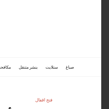
التجاوز
إلى
المحتوى
صباغ
ستلايت
بنشر متنقل
مكافح
فتح اقفال