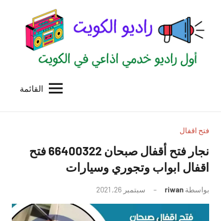
لتجاوز
لى
لمحتوى
القائمة
راديو
اول
منصة
الكويت
اذاعية
للاعلانات
فتح اقفال
الخدمية
نجار فتح أقفال صبحان 66400322 فتح
بالكويت
اقفال ابواب وتجوري وسيارات
بواسطة
riwan
سبتمبر 26, 2021
لا
توجد
تعليقات