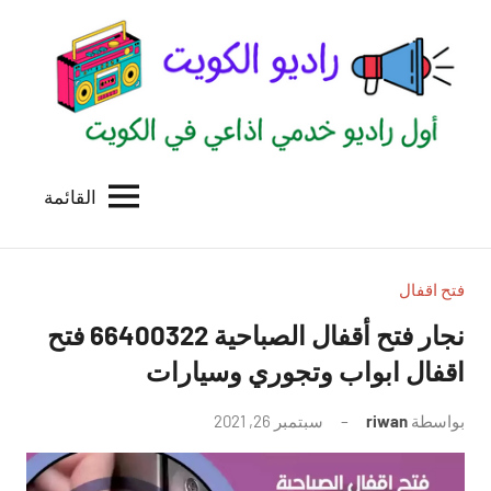
لتجاوز
لى
لمحتوى
القائمة
راديو
اول
منصة
الكويت
اذاعية
للاعلانات
فتح اقفال
الخدمية
نجار فتح أقفال الصباحية 66400322 فتح
بالكويت
اقفال ابواب وتجوري وسيارات
بواسطة
riwan
سبتمبر 26, 2021
لا
توجد
تعليقات