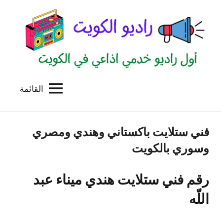
لتجاوز
لى
لمحتوى
القائمة
راديو
اول
منصة
الكويت
اذاعية
فني ستلايت باكستاني وهندي ومصري
للاعلانات
الخدمية
وسوري بالكويت
بالكويت
رقم فني ستلايت هندي ميناء عبد
اللّه