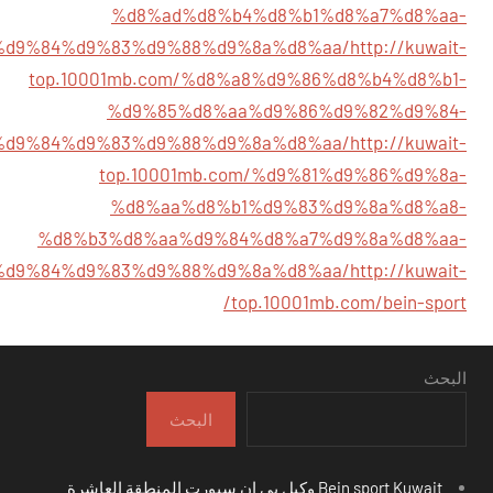
%d8%ad%d8%b4%d8%b1%d8%a7%d8%aa-
%d9%84%d9%83%d9%88%d9%8a%d8%aa/
http://kuwait-
top.10001mb.com/%d8%a8%d9%86%d8%b4%d8%b1-
%d9%85%d8%aa%d9%86%d9%82%d9%84-
%d9%84%d9%83%d9%88%d9%8a%d8%aa/
http://kuwait-
top.10001mb.com/%d9%81%d9%86%d9%8a-
%d8%aa%d8%b1%d9%83%d9%8a%d8%a8-
%d8%b3%d8%aa%d9%84%d8%a7%d9%8a%d8%aa-
%d9%84%d9%83%d9%88%d9%8a%d8%aa/
http://kuwait-
top.10001mb.com/bein-sport/
البحث
البحث
Bein sport Kuwait وكيل بي ان سبورت المنطقة العاشرة