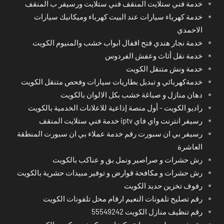
خدمة فني ستلايت المنقف فني ستلايت ورسيفر ب المنقف
خدمة كهرباء سيارات عند البيت كهرباء وميكانيك سيارات
الاحمدي
خدمة نجار هندي فتح اقفال ابواب خشب والمنيوم الكويت
خدمة نقل أثاث وعفش الفردوس
خدمة ونش متنقل الكويت
خدمةكهربائي و تبديل بطاريات سيارات وفحص متنقل الكويت
دهان منازل و صباغة خشب بكل الالوان بالكويت
راديو الكويت - أول منصة إذاعية للاعلانات الخدمية بالكويت
رسيفر انترنت واي فاي iptv خدمة فني ستلايت المنقف
رسيفر بي ان سبورت رقم خدمة عملاء بي ان سبورت المنطقة
العاشرة
رش حشرات و صراصير ونمل بق و عناكب بالكويت
رش حشرات و مكافحة قوارض و توفير مبيدات حشرية بالكويت
رفوف تخزين حديد الكويت
رقم تصليح تلفونات النعيم ارقام محل تلفونات الكويت
رقم تنظيف منازل الكويت 55549242