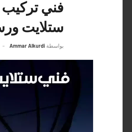
ستلايت ورس
بواسطة
Ammar Alkurdi