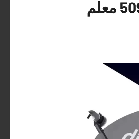
فني تركيب ستلايت اشبيلية 50994997 معلم