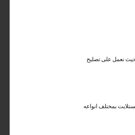
تلايت اشبيلية يعمل في تصليح ستلايت على مدار 24 ساعة حيث نعمل على تصليح
ستلايت بمختلف انواعه