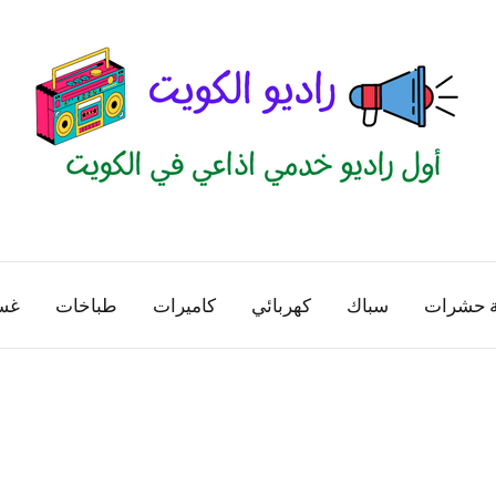
راديو
اول
منصة
الكويت
اذاعية
ة حشرات
سباك
كهربائي
كاميرات
طباخات
غس
للاعلانات
الخدمية
بالكويت