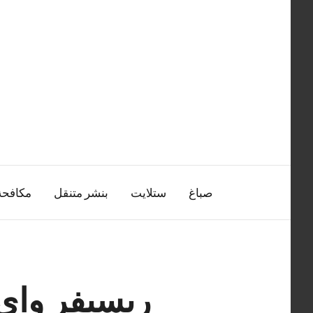
التجاوز
إلى
المحتوى
صباغ
ستلايت
بنشر متنقل
مكافح
ريسيفر واي فاي انتر