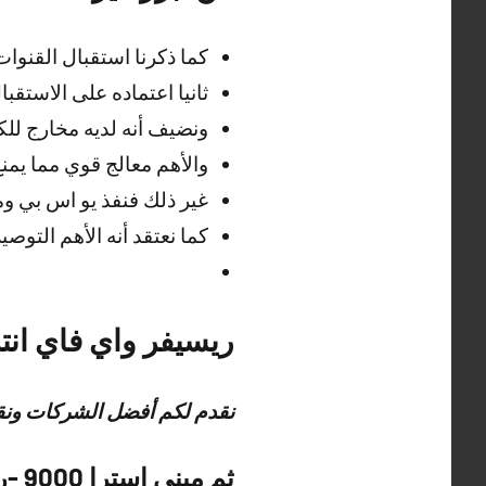
كما ذكرنا استقبال القنوات 
ثانيا اعتماده على الاستق
ونضيف أنه لديه مخارج لل
والأهم معالج قوي مما يمنع
غير ذلك فنفذ يو اس بي ومنافذ esata
كما نعتقد أنه الأهم التوصي
ريسيفر واي فاي انترنت 4k لديها الأنوا
نقدم لكم أفضل الشركات ونق
ثم ميني استرا 9000 -ريسيفر واي فاي انترنت 4k