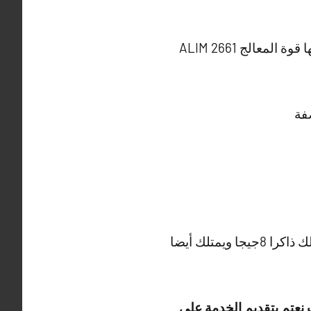
كما نعلم أن هذا الجهاز تتم المنافسة عليه في أيامنا حيث يمتاز بصفات لا توجد بمثيلاته ومنها قوة المعالج ALIM 2661
بداية مايهمنا هو عدم تقطيع الصورة والصوت وهذا ماتجده مع هذا الجهاز القوي عدا أنه يمتلك ذاكرا 8جيجا ويمتلك أيضا
 نعتم بتقديم الخدمة على