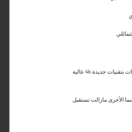
ي
بداية أصبحت القنوات في ظل التطور التكنولوجي تستبق الأحداث حيث تقوم بعرض القنوات بتقنيات جديدة 4k عالية
ينما الأخرى مازالت تستقبل