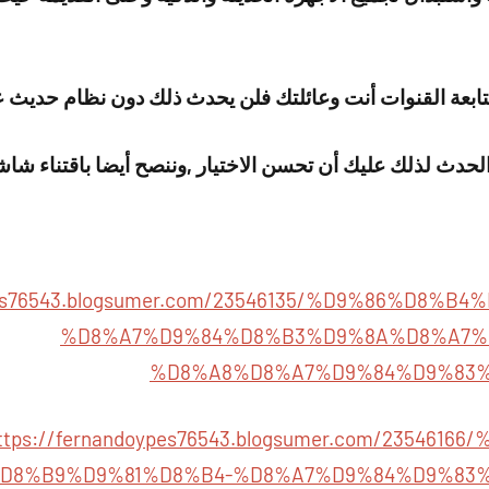
بمتابعة القنوات أنت وعائلتك فلن يحدث ذلك دون نظام حديث 
دث لذلك عليك أن تحسن الاختيار ,وننصح أيضا باقتناء شاش
ypes76543.blogsumer.com/23546135/%D9%86%D8%
%D8%A7%D9%84%D8%B3%D9%8A%D8%A7%
%D8%A8%D8%A7%D9%84%D9%83
ttps://fernandoypes76543.blogsumer.com/235461
D8%B9%D9%81%D8%B4-%D8%A7%D9%84%D9%83