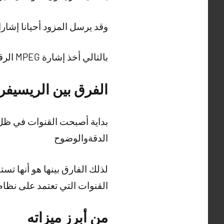
وقد يرسل المزود أحيانا إشار
بالتالي أخذ إشارة MPEG الرقمية ويحولها إلى تنسيق تماثلي الذي يتعرف عليه التلفزيون التماثلي
الفرق بين الريسيفر 
الدقةوالوضوح
لذلك الفارق بينها هو أنها تس
القنوات التي تعتمد على نظام
من أبرز ميزاته