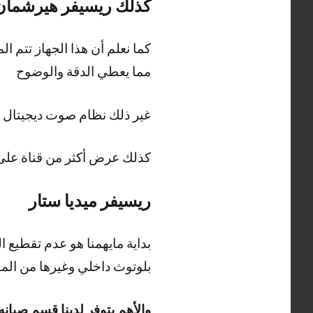
كذلك ريسيفر هيرشمان
مما يعطي الدقة والوضوح
غير ذلك نظام صوت ديجيتال والمفاجئ أنه يتسع 10000 قن
كذلك عرض أكثر من قناة على
ريسيفر ميديا ستار
بلوتوث داخلي وغيرها من ال
والأهم يتوفر لدينا قسم صيانه