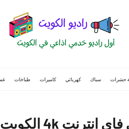
راديو
اول
منصة
الكويت
اذاعية
ة حشرات
سباك
كهربائي
كاميرات
طباخات
غس
للاعلانات
الخدمية
بالكويت
نت 4k الكويت52227331