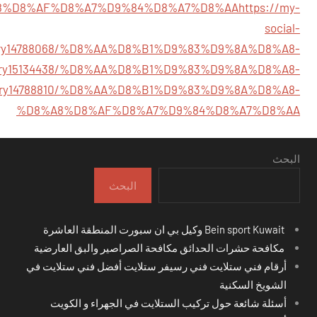
8%D8%AF%D8%A7%D9%84%D8%A7%D8%AA
https://my-
social-
tory14788068/%D8%AA%D8%B1%D9%83%D9%8A%D8%A8-
/story15134438/%D8%AA%D8%B1%D9%83%D9%8A%D8%A8-
/story14788810/%D8%AA%D8%B1%D9%83%D9%8A%D8%A8-
%D8%A8%D8%AF%D8%A7%D9%84%D8%A7%D8%AA
البحث
البحث
Bein sport Kuwait وكيل بي ان سبورت المنطقة العاشرة
مكافحة حشرات الحدائق مكافحة الصراصير والبق العارضية
أرقام فني ستلايت فني رسيفر ستلايت أفضل فني ستلايت في
الشويخ السكنية
أسئلة شائعة حول تركيب الستلايت في الجهراء و الكويت