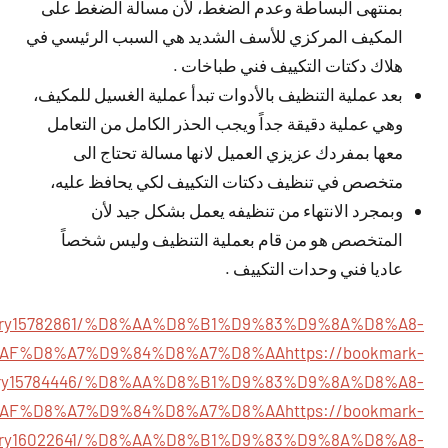
بمنتهى البساطة وعدم الضغط، لأن مسألة الضغط على
المكيف المركزي للأسف الشديد هي السبب الرئيسي في
هلاك دكتات التكييف فني طباخات .
بعد عملية التنظيف بالأدوات تبدأ عملية الغسيل للمكيف،
وهي عملية دقيقة جداً ويجب الحذر الكامل من التعامل
معها بمفردك عزيزي العميل لانها مسالة تحتاج الى
متخصص في تنظيف دكتات التكييف لكي يحافظ عليه،
وبمجرد الانتهاء من تنظيفه يعمل بشكل جيد لأن
المتخصص هو من قام بعملية التنظيف وليس شخصاً
عاديا فني وحدات التكييف .
/story15782861/%D8%AA%D8%B1%D9%83%D9%8A%D8%A8-
AF%D8%A7%D9%84%D8%A7%D8%AA
https://bookmark-
story15784446/%D8%AA%D8%B1%D9%83%D9%8A%D8%A8-
AF%D8%A7%D9%84%D8%A7%D8%AA
https://bookmark-
tory16022641/%D8%AA%D8%B1%D9%83%D9%8A%D8%A8-