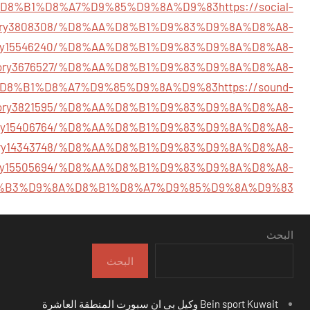
D8%B1%D8%A7%D9%85%D9%8A%D9%83
https://social-
story3808308/%D8%AA%D8%B1%D9%83%D9%8A%D8%A8-
m/story15546240/%D8%AA%D8%B1%D9%83%D9%8A%D8%A8-
om/story3676527/%D8%AA%D8%B1%D9%83%D9%8A%D8%A8-
D8%B1%D8%A7%D9%85%D9%8A%D9%83
https://sound-
story3821595/%D8%AA%D8%B1%D9%83%D9%8A%D8%A8-
story15406764/%D8%AA%D8%B1%D9%83%D9%8A%D8%A8-
story14343748/%D8%AA%D8%B1%D9%83%D9%8A%D8%A8-
/story15505694/%D8%AA%D8%B1%D9%83%D9%8A%D8%A8-
%B3%D9%8A%D8%B1%D8%A7%D9%85%D9%8A%D9%83
البحث
البحث
Bein sport Kuwait وكيل بي ان سبورت المنطقة العاشرة