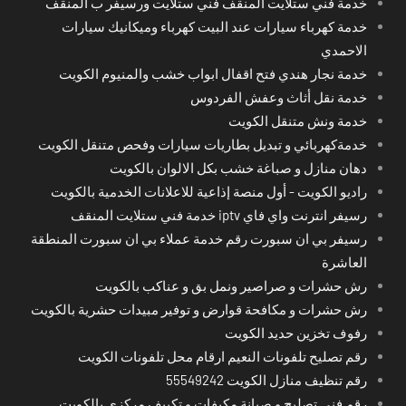
خدمة فني ستلايت المنقف فني ستلايت ورسيفر ب المنقف
خدمة كهرباء سيارات عند البيت كهرباء وميكانيك سيارات
الاحمدي
خدمة نجار هندي فتح اقفال ابواب خشب والمنيوم الكويت
خدمة نقل أثاث وعفش الفردوس
خدمة ونش متنقل الكويت
خدمةكهربائي و تبديل بطاريات سيارات وفحص متنقل الكويت
دهان منازل و صباغة خشب بكل الالوان بالكويت
راديو الكويت - أول منصة إذاعية للاعلانات الخدمية بالكويت
رسيفر انترنت واي فاي iptv خدمة فني ستلايت المنقف
رسيفر بي ان سبورت رقم خدمة عملاء بي ان سبورت المنطقة
العاشرة
رش حشرات و صراصير ونمل بق و عناكب بالكويت
رش حشرات و مكافحة قوارض و توفير مبيدات حشرية بالكويت
رفوف تخزين حديد الكويت
رقم تصليح تلفونات النعيم ارقام محل تلفونات الكويت
رقم تنظيف منازل الكويت 55549242
رقم فني تصليح و صيانة مكيفات و تكييف مركزي بالكويت