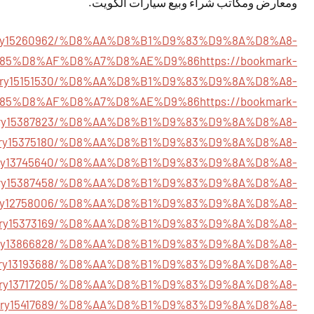
ومعارض ومكاتب شراء وبيع سيارات الكويت.
story15260962/%D8%AA%D8%B1%D9%83%D9%8A%D8%A8-
85%D8%AF%D8%A7%D8%AE%D9%86
https://bookmark-
story15151530/%D8%AA%D8%B1%D9%83%D9%8A%D8%A8-
85%D8%AF%D8%A7%D8%AE%D9%86
https://bookmark-
tory15387823/%D8%AA%D8%B1%D9%83%D9%8A%D8%A8-
m/story15375180/%D8%AA%D8%B1%D9%83%D9%8A%D8%A8-
/story13745640/%D8%AA%D8%B1%D9%83%D9%8A%D8%A8-
/story15387458/%D8%AA%D8%B1%D9%83%D9%8A%D8%A8-
m/story12758006/%D8%AA%D8%B1%D9%83%D9%8A%D8%A8-
/story15373169/%D8%AA%D8%B1%D9%83%D9%8A%D8%A8-
m/story13866828/%D8%AA%D8%B1%D9%83%D9%8A%D8%A8-
/story13193688/%D8%AA%D8%B1%D9%83%D9%8A%D8%A8-
t/story13717205/%D8%AA%D8%B1%D9%83%D9%8A%D8%A8-
m/story15417689/%D8%AA%D8%B1%D9%83%D9%8A%D8%A8-