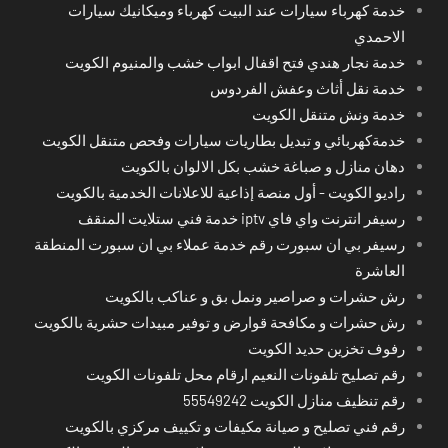
خدمة كهرباء سيارات عند البيت كهرباء وميكانيك سيارات
الاحمدي
خدمة نجار هندي فتح اقفال ابواب خشب والمنيوم الكويت
خدمة نقل أثاث وعفش الفردوس
خدمة ونش متنقل الكويت
خدمةكهربائي و تبديل بطاريات سيارات وفحص متنقل الكويت
دهان منازل و صباغة خشب بكل الالوان بالكويت
راديو الكويت - أول منصة إذاعية للاعلانات الخدمية بالكويت
رسيفر انترنت واي فاي iptv خدمة فني ستلايت المنقف
رسيفر بي ان سبورت رقم خدمة عملاء بي ان سبورت المنطقة
العاشرة
رش حشرات و صراصير ونمل بق و عناكب بالكويت
رش حشرات و مكافحة قوارض و توفير مبيدات حشرية بالكويت
رفوف تخزين حديد الكويت
رقم تصليح تلفونات النعيم ارقام محل تلفونات الكويت
رقم تنظيف منازل الكويت 55549242
رقم فني تصليح و صيانة مكيفات و تكييف مركزي بالكويت