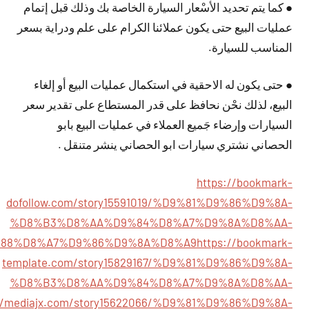
● كما يتم تحديد الأسْعار السيارة الخاصة بك وذلك قبل إتمام
عمليات البيع حتى يكون عملائنا الكرام على علم ودراية بسعر
المناسب للسيارة.
● حتى يكون له الاحقية في استكمال عمليات البيع أو إلغاء
البيع، لذلك نحْن نحافظ على قدر المستطاع على تقدير سعر
السيارات وإرضاء جَميع العملاء في عمليات البيع بابو
الحصاني نشتري سيارات ابو الحصاني ينشر متنقل .
https://bookmark-
dofollow.com/story15591019/%D9%81%D9%86%D9%8A-
%D8%B3%D8%AA%D9%84%D8%A7%D9%8A%D8%AA-
88%D8%A7%D9%86%D9%8A%D8%A9
https://bookmark-
template.com/story15829167/%D9%81%D9%86%D9%8A-
%D8%B3%D8%AA%D9%84%D8%A7%D9%8A%D8%AA-
://mediajx.com/story15622066/%D9%81%D9%86%D9%8A-