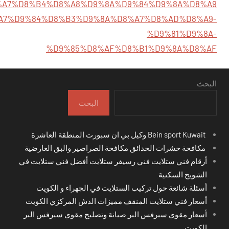
%A7%D8%B4%D8%A8%D9%8A%D9%84%D9%8A%D8%A9
9/%D8%A7%D9%84%D8%B3%D9%8A%D8%A7%D8%AD%D8%A9-
%D9%81%D9%8A-
%D9%85%D8%AF%D8%B1%D9%8A%D8%AF
البحث
البحث
Bein sport Kuwait وكيل بي ان سبورت المنطقة العاشرة
مكافحة حشرات الحدائق مكافحة الصراصير والبق العارضية
أرقام فني ستلايت فني رسيفر ستلايت أفضل فني ستلايت في
الشويخ السكنية
أسئلة شائعة حول تركيب الستلايت في الجهراء و الكويت
أسعار فني ستلايت المنقف مميزات الدش المركزي الكويت
أسعار مقوي سيرفس البر صيانة وتصليح مقوي سيرفس البر
الكويت