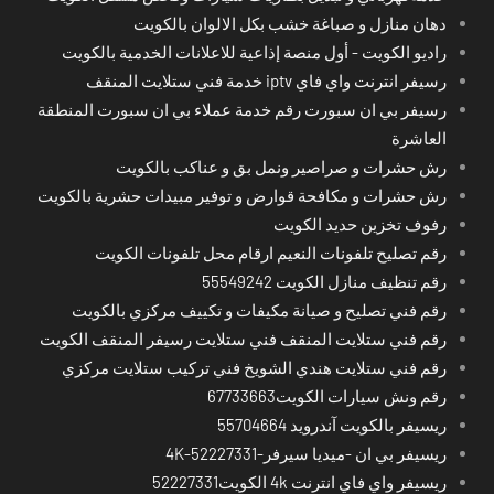
دهان منازل و صباغة خشب بكل الالوان بالكويت
راديو الكويت - أول منصة إذاعية للاعلانات الخدمية بالكويت
رسيفر انترنت واي فاي iptv خدمة فني ستلايت المنقف
رسيفر بي ان سبورت رقم خدمة عملاء بي ان سبورت المنطقة
العاشرة
رش حشرات و صراصير ونمل بق و عناكب بالكويت
رش حشرات و مكافحة قوارض و توفير مبيدات حشرية بالكويت
رفوف تخزين حديد الكويت
رقم تصليح تلفونات النعيم ارقام محل تلفونات الكويت
رقم تنظيف منازل الكويت 55549242
رقم فني تصليح و صيانة مكيفات و تكييف مركزي بالكويت
رقم فني ستلايت المنقف فني ستلايت رسيفر المنقف الكويت
رقم فني ستلايت هندي الشويخ فني تركيب ستلايت مركزي
رقم ونش سيارات الكويت67733663
ريسيفر بالكويت آندرويد 55704664
ريسيفر بي ان -ميديا سيرفر-4K-52227331
ريسيفر واي فاي انترنت 4k الكويت52227331