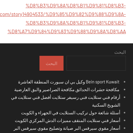
%D8%B3%D9%8A%D8%B1%D9%81%D8%B3-
ark.com/story14904533/%D9%85%D9%82%D9%88%D9%8A-
%D8%B3%D9%8A%D8%B1%D9%81%D8%B3-
%D8%A7%D9%84%D9%83%D9%88%D9%8A%D8%AA
البحث
البحث
Bein sport Kuwait وكيل بي ان سبورت المنطقة العاشرة
مكافحة حشرات الحدائق مكافحة الصراصير والبق العارضية
أرقام فني ستلايت فني رسيفر ستلايت أفضل فني ستلايت في
الشويخ السكنية
أسئلة شائعة حول تركيب الستلايت في الجهراء و الكويت
أسعار فني ستلايت المنقف مميزات الدش المركزي الكويت
أسعار مقوي سيرفس البر صيانة وتصليح مقوي سيرفس البر