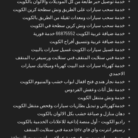
خدمة توصيل حبر طابعة من كل الموديلات والالوان بالكويت
خدمة سحب سيارات على الطريق ونش سطحة كرين الكويت
خدمة سحب سيارات ومعدات ثقيلة من الطريق بالكويت
خدمة سحب سيارات ونش كرين سطحة في الكويت
خدمة ضيافة عربية الكويت 66875552 خدمة فورية
خدمة ضيافة عربية وتنسيق أفراح الكويت
خدمة غسيل سيارات الكويت غسيل سيارات بالبيت
خدمة فني ستلايت المنقف فني ستلايت ورسيفر ب المنقف
خدمة كهرباء سيارات عند البيت كهرباء وميكانيك سيارات
الاحمدي
خدمة نجار هندي فتح اقفال ابواب خشب والمنيوم الكويت
خدمة نقل أثاث وعفش الفردوس
خدمة ونش متنقل الكويت
خدمةكهربائي و تبديل بطاريات سيارات وفحص متنقل الكويت
دهان منازل و صباغة خشب بكل الالوان بالكويت
راديو الكويت - أول منصة إذاعية للاعلانات الخدمية بالكويت
رسيفر انترنت واي فاي iptv خدمة فني ستلايت المنقف
رسيفر بي ان سبورت رقم خدمة عملاء بي ان سبورت المنطقة