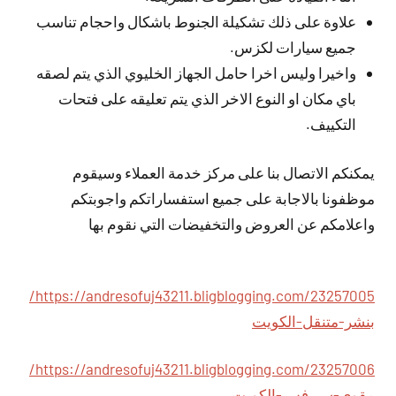
علاوة على ذلك تشكيلة الجنوط باشكال واحجام تناسب
جميع سيارات لكزس.
واخيرا وليس اخرا حامل الجهاز الخليوي الذي يتم لصقه
باي مكان او النوع الاخر الذي يتم تعليقه على فتحات
التكييف.
يمكنكم الاتصال بنا على مركز خدمة العملاء وسيقوم
موظفونا بالاجابة على جميع استفساراتكم واجوبتكم
واعلامكم عن العروض والتخفيضات التي نقوم بها
https://andresofuj43211.bligblogging.com/23257005/
بنشر-متنقل-الكويت
https://andresofuj43211.bligblogging.com/23257006/
مقوي-سيرفس-الكويت