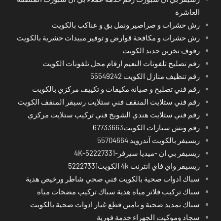
العاشرة
رش حشرات و صراصير ونمل بق و عناكب بالكويت
رش حشرات و مكافحة قوارض و توفير مبيدات حشرية بالكويت
رفوف تخزين حديد الكويت
رقم تصليح تلفونات النعيم ارقام محل تلفونات الكويت
رقم تنظيف منازل الكويت 55549242
رقم فني تصليح و صيانة مكيفات و تكييف مركزي بالكويت
رقم فني ستلايت المنقف فني ستلايت رسيفر المنقف الكويت
رقم فني ستلايت هندي الشويخ فني تركيب ستلايت مركزي
رقم ونش سيارات الكويت67733663
ريسيفر بالكويت آندرويد 55704664
ريسيفر بي ان -ميديا سيرفر-4K-52227331
ريسيفر واي فاي انترنت 4k الكويت52227331
سباك ادوات صحية بالكويت فني صحي شاطر ورخيص هدية
سباك تركيب فلاتر مياه هدية سباك تركيب مضخات مياه
سباك تمديد صحية و تامين قطع غيار ادوات صحية بالكويت
سجاد وموكيت الجهراء خدمة فورية