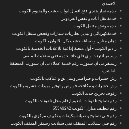
الاحمدي
خدمة نجار هندي فتح اقفال ابواب خشب والمنيوم الكويت
خدمة نقل أثاث وعفش الفردوس
خدمة ونش متنقل الكويت
خدمةكهربائي و تبديل بطاريات سيارات وفحص متنقل الكويت
دهان منازل و صباغة خشب بكل الالوان بالكويت
راديو الكويت - أول منصة إذاعية للاعلانات الخدمية بالكويت
رسيفر انترنت واي فاي iptv خدمة فني ستلايت المنقف
رسيفر بي ان سبورت رقم خدمة عملاء بي ان سبورت المنطقة
العاشرة
رش حشرات و صراصير ونمل بق و عناكب بالكويت
رش حشرات و مكافحة قوارض و توفير مبيدات حشرية بالكويت
رفوف تخزين حديد الكويت
رقم تصليح تلفونات النعيم ارقام محل تلفونات الكويت
رقم تنظيف منازل الكويت 55549242
رقم فني تصليح و صيانة مكيفات و تكييف مركزي بالكويت
رقم فني ستلايت المنقف فني ستلايت رسيفر المنقف الكويت