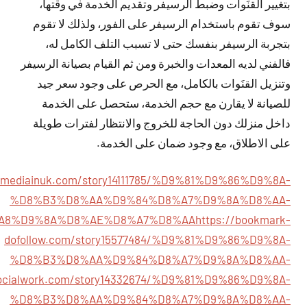
بتغيير القنَوات وضبط الرسيفر وتقديم الخدمة في وقتها،
سوف تقوم باستخدام الرسيفر على الفور، ولذلك لا تقوم
بتجربة الرسيفر بنفسك حتى لا تسبب التلف الكامل له،
فالفني لديه المعدات والخبرة ومن ثم القيام بصيانة الرسيفر
وتنزيل القنَوات بالكامل، مع الحرص على وجود سعر جيد
للصيانة لا يقارن مع حجم الخدمة، ستحصل على الخدمة
داخل منزلك دون الحاجة للخروج والانتظار لفترات طويلة
على الاطلاق، مع وجود ضمان على الخدمة.
ialmediainuk.com/story14111785/%D9%81%D9%86%D9%8A-
%D8%B3%D8%AA%D9%84%D8%A7%D9%8A%D8%AA-
A8%D9%8A%D8%AE%D8%A7%D8%AA
https://bookmark-
dofollow.com/story15577484/%D9%81%D9%86%D9%8A-
%D8%B3%D8%AA%D9%84%D8%A7%D9%8A%D8%AA-
lasocialwork.com/story14332674/%D9%81%D9%86%D9%8A-
%D8%B3%D8%AA%D9%84%D8%A7%D9%8A%D8%AA-