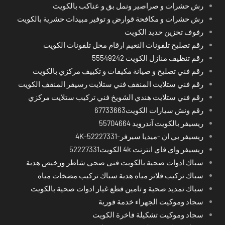
رش حشرات و صراصير ونمل بق و عناكب بالكويت
رش حشرات و مكافحة قوارض و توفير مبيدات حشرية بالكويت
رفوف تخزين حديد الكويت
رقم تصليح تلفونات النعيم ارقام محل تلفونات الكويت
رقم تنظيف منازل الكويت 55549242
رقم فني تصليح و صيانة مكيفات و تكييف مركزي بالكويت
رقم فني ستلايت المنقف فني ستلايت رسيفر المنقف الكويت
رقم فني ستلايت هندي الشويخ فني تركيب ستلايت مركزي
رقم ونش سيارات الكويت67733663
ريسيفر بالكويت آندرويد 55704664
ريسيفر بي ان -ميديا سيرفر-4K-52227331
ريسيفر واي فاي انترنت 4k الكويت52227331
سباك ادوات صحية بالكويت فني صحي شاطر ورخيص هدية
سباك تركيب فلاتر مياه هدية سباك تركيب مضخات مياه
سباك تمديد صحية و تامين قطع غيار ادوات صحية بالكويت
سجاد وموكيت الجهراء خدمة فورية
سجاد وموكيت تشكيلة فاخرة الكويت