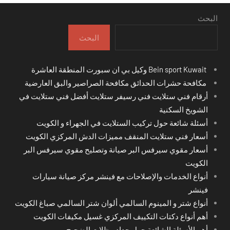
البحث
البحث
Bein sport Kuwait وكيل بي ان سبورت المنطقة العاشرة
مكافحة حشرات الحدائق مكافحة الصراصير والبق العارضية
أرقام فني ستلايت فني رسيفر ستلايت أفضل فني ستلايت في
الشويخ السكنية
أسئلة شائعة حول تركيب الستلايت في الجهراء و الكويت
أسعار فني ستلايت المنقف مميزات الدش المركزي الكويت
أسعار مقوي سيرفس البر صيانة وتصليح مقوي سيرفس البر
الكويت
أنواع الخدمات والإصلاحات مع فينشر مركز صيانة سيارات
فينشر
أنواع شتر و المينوم السالمي ألوان شتر السالمي صباغ الكويت
أهم أنواع دكتات التكييف المركزي غسيل مكيفات الكويت
أهم الأسئلة الشائعة حول حداد مظلات الضجيج