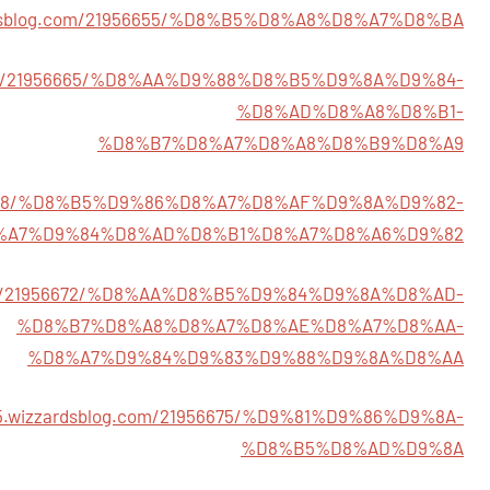
zardsblog.com/21956655/%D8%B5%D8%A8%D8%A7%D8%BA
og.com/21956665/%D8%AA%D9%88%D8%B5%D9%8A%D9%84-
%D8%AD%D8%A8%D8%B1-
%D8%B7%D8%A7%D8%A8%D8%B9%D8%A9
21956668/%D8%B5%D9%86%D8%A7%D8%AF%D9%8A%D9%82-
%A7%D9%84%D8%AD%D8%B1%D8%A7%D8%A6%D9%82
g.com/21956672/%D8%AA%D8%B5%D9%84%D9%8A%D8%AD-
%D8%B7%D8%A8%D8%A7%D8%AE%D8%A7%D8%AA-
%D8%A7%D9%84%D9%83%D9%88%D9%8A%D8%AA
655.wizzardsblog.com/21956675/%D9%81%D9%86%D9%8A-
%D8%B5%D8%AD%D9%8A