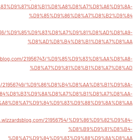
83%D9%87%D8%B1%D8%A8%D8%A7%D8%A6%D9%8A-
%D9%85%D9%86%D8%A7%D8%B2%D9%84
21956736/%D9%85%D9%83%D8%A7%D9%81%D8%AD%D8%A9-
%D8%AD%D8%B4%D8%B1%D8%A7%D8%AA
zardsblog.com/21956743/%D9%85%D9%83%D8%AA%D8%A8-
%D8%A7%D9%81%D8%B1%D8%A7%D8%AD
og.com/21956749/%D9%86%D8%B4%D8%AA%D8%B1%D9%8A-
84%D8%B3%D9%8A%D8%A7%D8%B1%D8%A7%D8%AA-
%A8%D8%A7%D9%84%D9%83%D9%88%D9%8A%D8%AA
655.wizzardsblog.com/21956754/%D9%86%D9%82%D9%84-
%D8%B9%D9%81%D8%B4-
%D8%A7%D9%84%D9%83%D9%88%D9%8A%D8%AA