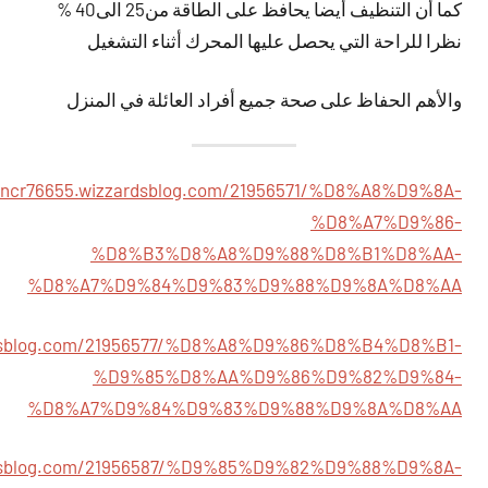
كما أن التنظيف أيضا يحافظ على الطاقة من25 الى40 %
نظرا للراحة التي يحصل عليها المحرك أثناء التشغيل
والأهم الحفاظ على صحة جميع أفراد العائلة في المنزل
rvncr76655.wizzardsblog.com/21956571/%D8%A8%D9%8A-
%D8%A7%D9%86-
%D8%B3%D8%A8%D9%88%D8%B1%D8%AA-
%D8%A7%D9%84%D9%83%D9%88%D9%8A%D8%AA
zardsblog.com/21956577/%D8%A8%D9%86%D8%B4%D8%B1-
%D9%85%D8%AA%D9%86%D9%82%D9%84-
%D8%A7%D9%84%D9%83%D9%88%D9%8A%D8%AA
zardsblog.com/21956587/%D9%85%D9%82%D9%88%D9%8A-