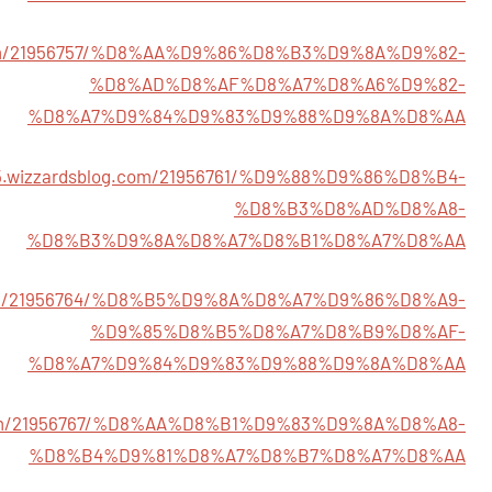
og.com/21956757/%D8%AA%D9%86%D8%B3%D9%8A%D9%82-
%D8%AD%D8%AF%D8%A7%D8%A6%D9%82-
%D8%A7%D9%84%D9%83%D9%88%D9%8A%D8%AA
655.wizzardsblog.com/21956761/%D9%88%D9%86%D8%B4-
%D8%B3%D8%AD%D8%A8-
%D8%B3%D9%8A%D8%A7%D8%B1%D8%A7%D8%AA
og.com/21956764/%D8%B5%D9%8A%D8%A7%D9%86%D8%A9-
%D9%85%D8%B5%D8%A7%D8%B9%D8%AF-
%D8%A7%D9%84%D9%83%D9%88%D9%8A%D8%AA
og.com/21956767/%D8%AA%D8%B1%D9%83%D9%8A%D8%A8-
%D8%B4%D9%81%D8%A7%D8%B7%D8%A7%D8%AA