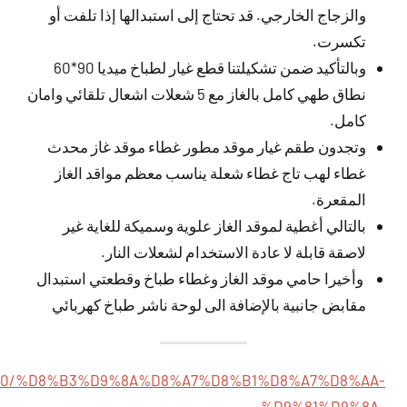
والزجاج الخارجي. قد تحتاج إلى استبدالها إذا تلفت أو
تكسرت.
وبالتأكيد ضمن تشكيلتنا قطع غيار لطباخ ميديا 90*60
نطاق طهي كامل بالغاز مع 5 شعلات اشعال تلقائي وامان
كامل.
وتجدون طقم غيار موقد مطور غطاء موقد غاز محدث
غطاء لهب تاج غطاء شعلة يناسب معظم مواقد الغاز
المقعرة.
بالتالي أغطية لموقد الغاز علوية وسميكة للغاية غير
لاصقة قابلة لا عادة الاستخدام لشعلات النار.
وأخيرا حامي موقد الغاز وغطاء طباخ وقطعتي استبدال
مقابض جانبية بالإضافة الى لوحة ناشر طباخ كهربائي
s12597830/%D8%B3%D9%8A%D8%A7%D8%B1%D8%A7%D8%AA-
%D9%81%D9%8A-