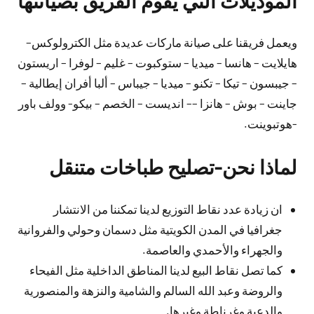
الموديلات التي يقوم الفريق بصيانتها
ويعمل فريقنا على صيانة ماركات عديدة مثل الكترولوكس–
هايلايت – هانسا – ميديا – ستوكبوت – غليم – لوفرا – اريستون
– جيبسون – تيكا – تكنو – ميديا – جيباس – ألبا أفران إيطالية –
جاينت – بوش – هانزا –– انديست – الخصم – بيكو- وولف باور
-هوتبوينت.
لماذا نحن-تصليح طباخات متنقل
ان زيادة عدد نقاط التوزيع لدينا تمكننا من الانتشار
جغرافيا في المدن الكويتية مثل دسمان وحولي والفروانية
والجهراء والأحمدي والعاصمة.
كما تصل نقاط البيع لدينا المناطق الداخلية مثل الفيحاء
والروضة وعبد الله السالم والشامية والنزهة والمنصورية
والدعية وغرناطة وغيرها.