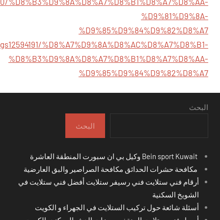
595380/%D8%B3%D9%8A%D8%A7%D8%B1%D8%A7%D8%AA-
%D9%81%D9%8A-
%D9%85%D9%84%D9%82%D8%A7
listings12594191/%D8%A7%D9%8A%D8%AC%D8%A7%D8%B1-
%D8%B3%D9%8A%D8%A7%D8%B1%D8%A7%D8%AA-
%D9%85%D9%84%D9%82%D8%A7
البحث
البحث
Bein sport Kuwait وكيل بي ان سبورت المنطقة العاشرة
مكافحة حشرات الحدائق مكافحة الصراصير والبق العارضية
أرقام فني ستلايت فني رسيفر ستلايت أفضل فني ستلايت في
الشويخ السكنية
أسئلة شائعة حول تركيب الستلايت في الجهراء و الكويت
أسعار فني ستلايت المنقف مميزات الدش المركزي الكويت