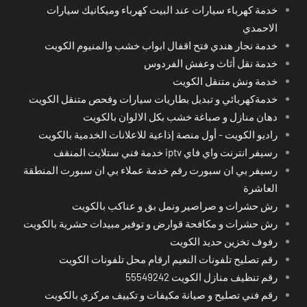
خدمة كهرباء سيارات عند البيت كهرباء وميكانيك سيارات
الاحمدي
خدمة نجار هندي فتح اقفال ابواب خشب والمنيوم الكويت
خدمة نقل أثاث وعفش الفردوس
خدمة ونش متنقل الكويت
خدمةكهربائي و تبديل بطاريات سيارات وفحص متنقل الكويت
دهان منازل و صباغة خشب بكل الالوان بالكويت
راديو الكويت - أول منصة إذاعية للاعلانات الخدمية بالكويت
رسيفر انترنت واي فاي iptv خدمة فني ستلايت المنقف
رسيفر بي ان سبورت رقم خدمة عملاء بي ان سبورت المنطقة
العاشرة
رش حشرات و صراصير ونمل بق و عناكب بالكويت
رش حشرات و مكافحة قوارض و توفير مبيدات حشرية بالكويت
رفوف تخزين حديد الكويت
رقم تصليح تلفونات النعيم ارقام محل تلفونات الكويت
رقم تنظيف منازل الكويت 55549242
رقم فني تصليح و صيانة مكيفات و تكييف مركزي بالكويت