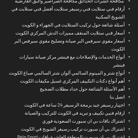
مكافحة حشرات الحدائق مكافحة الصراصير والبق العارضية
أرقام فني ستلايت فني رسيفر ستلايت أفضل فني ستلايت في
الشويخ السكنية
أسئلة شائعة حول تركيب الستلايت في الجهراء و الكويت
أسعار فني ستلايت المنقف مميزات الدش المركزي الكويت
أسعار مقوي سيرفس البر صيانة وتصليح مقوي سيرفس البر
الكويت
أنواع الخدمات والإصلاحات مع فينشر مركز صيانة سيارات
فينشر
أنواع شتر و المينوم السالمي ألوان شتر السالمي صباغ الكويت
أهم أنواع دكتات التكييف المركزي غسيل مكيفات الكويت
أهم الأسئلة الشائعة حول حداد مظلات الضجيج
اتصل بنا
اختِيار رسيفر جيد برمجة الرسيفر 24 ساعة في الكويت
ارقام فنيي تكييف و تبريد في الكويت للتركيب والصيانة
اشتراك باقات بي ان سبورت السعودية فوري
اشتراك بي أن سبورت تركيب رسيفر الشويخ في الكويت
اشتراك بي ان سبورت المنطقة العاشرة باقات Bein Sport