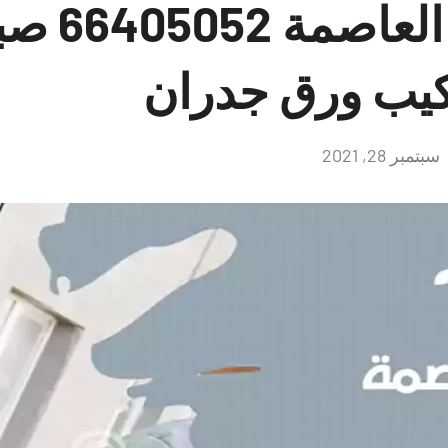
صباغ هندي 
كيب ورق جدران
سبتمبر 28, 2021
لا
توجد
تعليقات