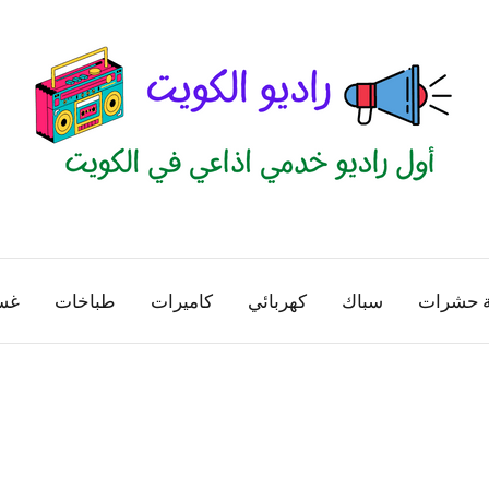
راديو
اول
منصة
الكويت
اذاعية
ة حشرات
سباك
كهربائي
كاميرات
طباخات
غس
للاعلانات
الخدمية
بالكويت