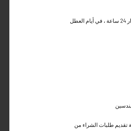
و العديد من الأعمال التي تتميز بها شركة صباغ العاصمة ، حيث أن خدماتنا متوفرة على مدار 24 ساعة ، في أيام العطل
هندسين
لة تقديم طلبات الشراء من