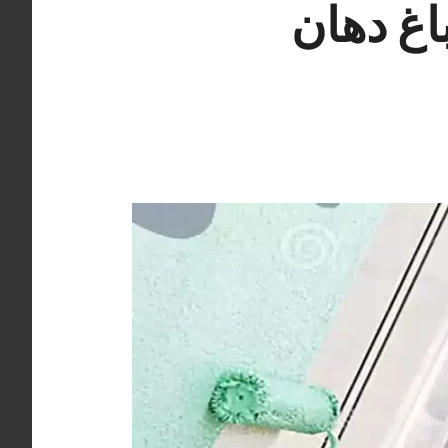
العاصمة 66405052 صباغ دهان