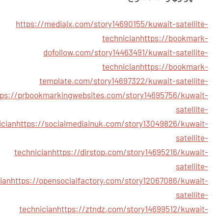
https://mediajx.com/story14690155/kuwait-satellite-
technician
https://bookmark-
dofollow.com/story14463491/kuwait-satellite-
technician
https://bookmark-
template.com/story14697322/kuwait-satellite-
tps://prbookmarkingwebsites.com/story14695756/kuwait-
satellite-
ician
https://socialmediainuk.com/story13049826/kuwait-
satellite-
technician
https://dirstop.com/story14695216/kuwait-
satellite-
ian
https://opensocialfactory.com/story12067086/kuwait-
satellite-
technician
https://ztndz.com/story14699512/kuwait-