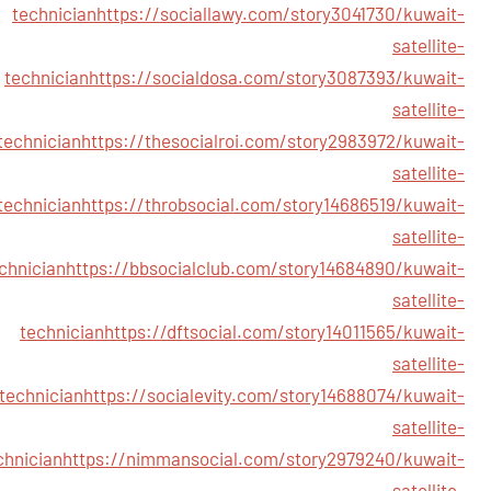
technician
https://sociallawy.com/story3041730/kuwait-
satellite-
technician
https://socialdosa.com/story3087393/kuwait-
satellite-
technician
https://thesocialroi.com/story2983972/kuwait-
satellite-
technician
https://throbsocial.com/story14686519/kuwait-
satellite-
chnician
https://bbsocialclub.com/story14684890/kuwait-
satellite-
technician
https://dftsocial.com/story14011565/kuwait-
satellite-
technician
https://socialevity.com/story14688074/kuwait-
satellite-
chnician
https://nimmansocial.com/story2979240/kuwait-
satellite-