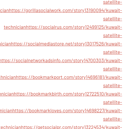
satellite-
ician
https://gorillasocialwork.com/story13190094/kuwait-
satellite-
technician
https://socialrus.com/story12499125/kuwait-
satellite-
ician
https://socialmediastore.net/story13017526/kuwait-
satellite-
https://socialnetworkadsinfo.com/story14700303/kuwait-
satellite-
chnician
https://bookmarkport.com/story14696181/kuwait-
satellite-
hnician
https://bookmarkbirth.com/story12722510/kuwait-
satellite-
nician
https://bookmarkloves.com/story14698227/kuwait-
satellite-
technician
https://getsocialpr.com/story13224534/kuwait-