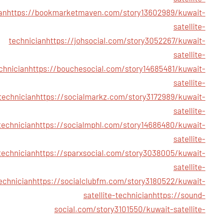
an
https://bookmarketmaven.com/story13602989/kuwait-
satellite-
technician
https://johsocial.com/story3052267/kuwait-
satellite-
chnician
https://bouchesocial.com/story14685481/kuwait-
satellite-
technician
https://socialmarkz.com/story3172989/kuwait-
satellite-
technician
https://socialmphl.com/story14686480/kuwait-
satellite-
technician
https://sparxsocial.com/story3038005/kuwait-
satellite-
echnician
https://socialclubfm.com/story3180522/kuwait-
satellite-technician
https://sound-
social.com/story3101550/kuwait-satellite-