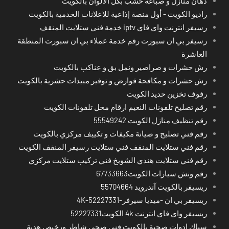
دهان منازل و صباغة خشب بكل الالوان بالكويت
راديو الكويت - أول منصة إذاعية للاعلانات الخدمية بالكويت
رسيفر انترنت واي فاي iptv خدمة فني ستلايت المنقف
رسيفر بي ان سبورت رقم خدمة عملاء بي ان سبورت المنطقة
العاشرة
رش حشرات و صراصير ونمل بق و عناكب بالكويت
رش حشرات و مكافحة قوارض و توفير مبيدات حشرية بالكويت
رفوف تخزين حديد الكويت
رقم تصليح تلفونات النعيم ارقام محل تلفونات الكويت
رقم تنظيف منازل الكويت 55549242
رقم فني تصليح و صيانة مكيفات و تكييف مركزي بالكويت
رقم فني ستلايت المنقف فني ستلايت رسيفر المنقف الكويت
رقم فني ستلايت هندي الشويخ فني تركيب ستلايت مركزي
رقم ونش سيارات الكويت67733663
ريسيفر بالكويت آندرويد 55704664
ريسيفر بي ان -ميديا سيرفر-4K-52227331
ريسيفر واي فاي انترنت 4k الكويت52227331
سباك ادوات صحية بالكويت فني صحي شاطر ورخيص هدية