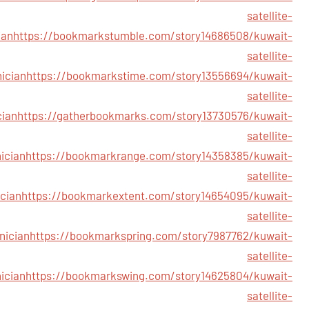
satellite-
ian
https://bookmarkstumble.com/story14686508/kuwait-
satellite-
ician
https://bookmarkstime.com/story13556694/kuwait-
satellite-
cian
https://gatherbookmarks.com/story13730576/kuwait-
satellite-
ician
https://bookmarkrange.com/story14358385/kuwait-
satellite-
ician
https://bookmarkextent.com/story14654095/kuwait-
satellite-
nician
https://bookmarkspring.com/story7987762/kuwait-
satellite-
ician
https://bookmarkswing.com/story14625804/kuwait-
satellite-