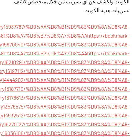
الكويت ولكشف عن أي تسريب من خلال متخصص كشف
تسريبات هدية الكويت
/story15937767/%D8%AA%D8%B1%D9%83%D9%8A%D8%A8-
81%D8%A7%D8%B7%D8%A7%D8%AA
https://bookmark-
story15970940/%D8%AA%D8%B1%D9%83%D9%8A%D8%A8-
81%D8%A7%D8%B7%D8%A7%D8%AA
https://bookmark-
story16210291/%D8%AA%D8%B1%D9%83%D9%8A%D8%A8-
m/story16197112/%D8%AA%D8%B1%D9%83%D9%8A%D8%A8-
/story14444202/%D8%AA%D8%B1%D9%83%D9%8A%D8%A8-
m/story16187710/%D8%AA%D8%B1%D9%83%D9%8A%D8%A8-
/story16176613/%D8%AA%D8%B1%D9%83%D9%8A%D8%A8-
m/story13576575/%D8%AA%D8%B1%D9%83%D9%8A%D8%A8-
t/story14532512/%D8%AA%D8%B1%D9%83%D9%8A%D8%A8-
m/story16270127/%D8%AA%D8%B1%D9%83%D9%8A%D8%A8-
/story16036106/%D8%AA%D8%B1%D9%83%D9%8A%D8%A8-