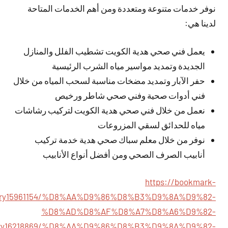
نوفر خدمات متنوعة ومتعددة ومن أهم الخدمات المتاحة
لدينا هي:
يعمل فني صحي هدية الكويت تشطيب الفلل والمنازل
الجديدة وتمديد مواسير مياه الشرب الرئيسية
حفر الآبار وتمديد مضخات مناسبة لسحب المياه من خلال
فني أدوات صحية وفني صحي شاطر ورخيص
نعمل من خلال فني صحي هدية الكويت لتركيب رشاشات
مياه للحدائق لسقي المزروعات
نوفر من خلال معلم سباك صحي هدية خدمة تركيب
أنابيب الصرف الصحي ومن أفضل أنواع الأنابيب
https://bookmark-
story15961154/%D8%AA%D9%86%D8%B3%D9%8A%D9%82-
%D8%AD%D8%AF%D8%A7%D8%A6%D9%82-
/story16218869/%D8%AA%D9%86%D8%B3%D9%8A%D9%82-