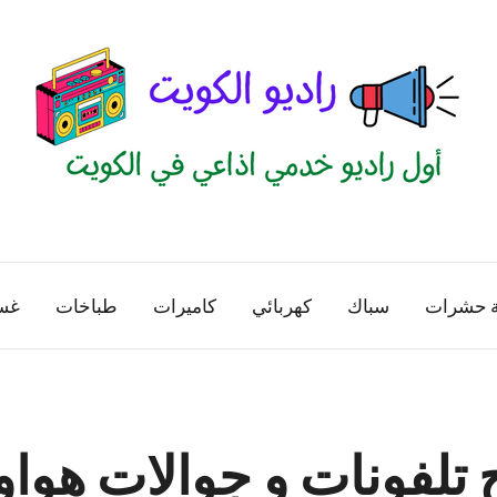
راديو
اول
منصة
الكويت
اذاعية
ة حشرات
سباك
كهربائي
كاميرات
طباخات
غس
للاعلانات
الخدمية
بالكويت
تلفونات و جوالات هواو