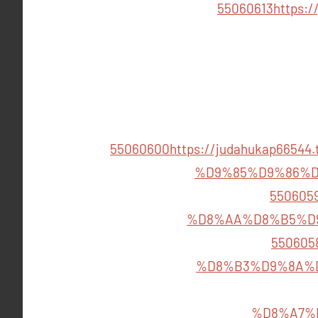
55060613
https
55060600
https://judahukap66
%D9%85%D9%86%D
550605
%D8%AA%D8%B5%D
550605
%D8%B3%D9%8A%
%D8%A7%