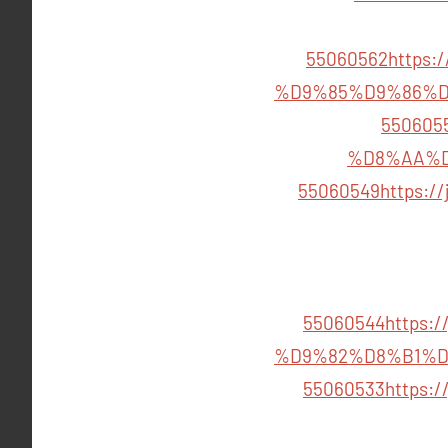
55060562
https
%D9%85%D9%86%D
550605
%D8%AA%D
55060549
https:
55060544
https
%D9%82%D8%B1%D
55060533
https