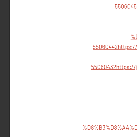
5506045
%
55060442
https
55060432
https:
%D8%B3%D8%AA%D