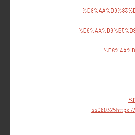
%D8%AA%D9%83%D
%D8%AA%D8%B5%D9
%D8%AA%D
%
55060325
https