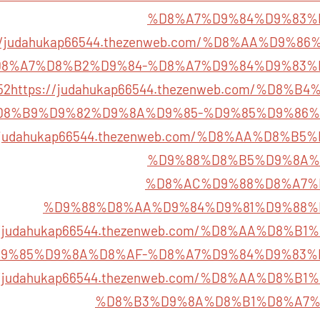
%D8%A7%D9%84%D9%83%
://judahukap66544.thezenweb.com/%D8%AA%D9%
8%A7%D8%B2%D9%84-%D8%A7%D9%84%D9%83%
52
https://judahukap66544.thezenweb.com/%D8%
8%B9%D9%82%D9%8A%D9%85-%D9%85%D9%86%
//judahukap66544.thezenweb.com/%D8%AA%D8%
%D9%88%D8%B5%D9%8A%
%D8%AC%D9%88%D8%A7%
%D9%88%D8%AA%D9%84%D9%81%D9%88%
://judahukap66544.thezenweb.com/%D8%AA%D8%
9%85%D9%8A%D8%AF-%D8%A7%D9%84%D9%83%
://judahukap66544.thezenweb.com/%D8%AA%D8%
%D8%B3%D9%8A%D8%B1%D8%A7%