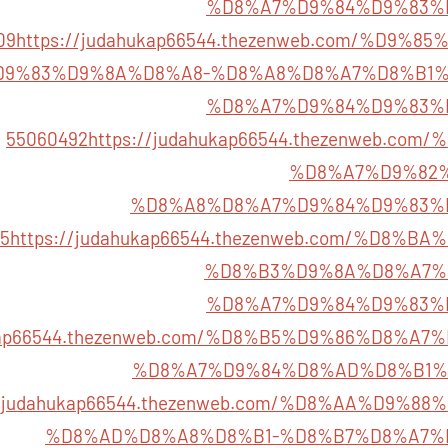
%D8%A7%D9%84%D9%83%
09
https://judahukap66544.thezenweb.com/%D9%
9%83%D9%8A%D8%A8-%D8%A8%D8%A7%D8%B1%
%D8%A7%D9%84%D9%83%
55060492
https://judahukap66544.thezenweb.co
%D8%A7%D9%82%
%D8%A8%D8%A7%D9%84%D9%83%
5
https://judahukap66544.thezenweb.com/%D8%
%D8%B3%D9%8A%D8%A7%
%D8%A7%D9%84%D9%83%
hukap66544.thezenweb.com/%D8%B5%D9%86%D8%A
%D8%A7%D9%84%D8%AD%D8%B1%
://judahukap66544.thezenweb.com/%D8%AA%D9%
%D8%AD%D8%A8%D8%B1-%D8%B7%D8%A7%