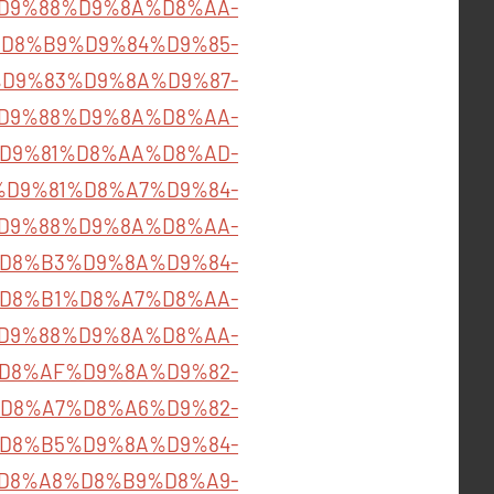
D9%88%D9%8A%D8%AA-
85%D8%B9%D9%84%D9%85-
D9%83%D9%8A%D9%87-
D9%88%D9%8A%D8%AA-
m/%D9%81%D8%AA%D8%AD-
D9%81%D8%A7%D9%84-
D9%88%D9%8A%D8%AA-
BA%D8%B3%D9%8A%D9%84-
D8%B1%D8%A7%D8%AA-
D9%88%D9%8A%D8%AA-
7%D8%AF%D9%8A%D9%82-
D8%A7%D8%A6%D9%82-
88%D8%B5%D9%8A%D9%84-
D8%A8%D8%B9%D8%A9-