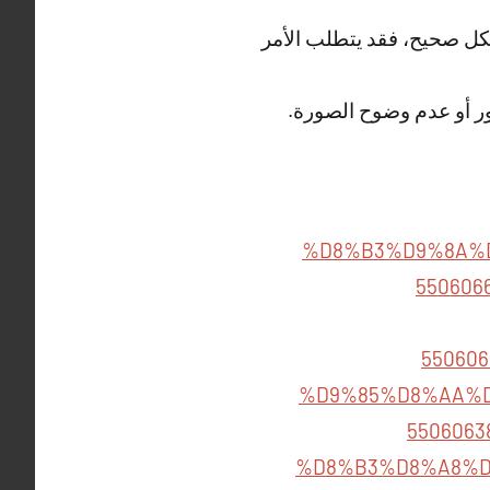
شكل صحيح، فقد يتطلب الأمر
صور أو عدم وضوح الصورة.
%D8%B3%D9%8A%
550606
550606
%D9%85%D8%AA%D
5506063
%D8%B3%D8%A8%D