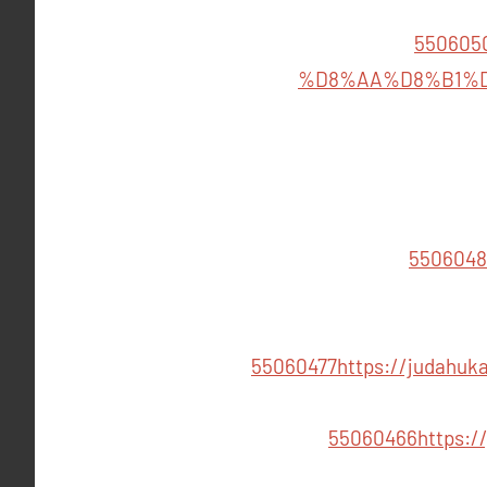
550605
%D8%AA%D8%B1%D
5506048
55060477
https://juda
55060466
https