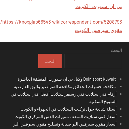
بي_ان_سبورت_الكويت
https://knoxpjao66543.wikicorrespondent.com/5208793/
مقوي_سيرفس_الكويت
البحث
البحث
Bein sport Kuwait وكيل بي ان سبورت المنطقة العاشرة
مكافحة حشرات الحدائق مكافحة الصراصير والبق العارضية
أرقام فني ستلايت فني رسيفر ستلايت أفضل فني ستلايت في
الشويخ السكنية
أسئلة شائعة حول تركيب الستلايت في الجهراء و الكويت
أسعار فني ستلايت المنقف مميزات الدش المركزي الكويت
أسعار مقوي سيرفس البر صيانة وتصليح مقوي سيرفس البر