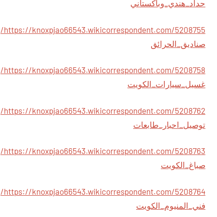
حداد_هندي_وباكستاني
https://knoxpjao66543.wikicorrespondent.com/5208755/
صناديق_الحرائق
https://knoxpjao66543.wikicorrespondent.com/5208758/
غسيل_سيارات_الكويت
https://knoxpjao66543.wikicorrespondent.com/5208762/
توصيل_احبار_طابعات
https://knoxpjao66543.wikicorrespondent.com/5208763/
صباغ_الكويت
https://knoxpjao66543.wikicorrespondent.com/5208764/
فني_المنيوم_الكويت