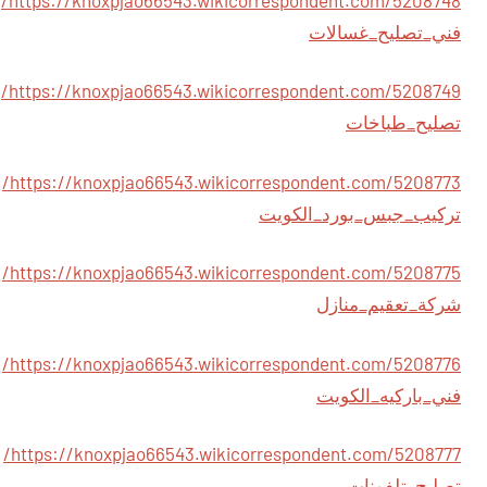
فني_تصليح_غسالات
https://knoxpjao66543.wikicorrespondent.com/5208749/
تصليح_طباخات
https://knoxpjao66543.wikicorrespondent.com/5208773/
تركيب_جبس_بورد_الكويت
https://knoxpjao66543.wikicorrespondent.com/5208775/
شركة_تعقيم_منازل
https://knoxpjao66543.wikicorrespondent.com/5208776/
فني_باركيه_الكويت
https://knoxpjao66543.wikicorrespondent.com/5208777/
تصليح_تلفونات