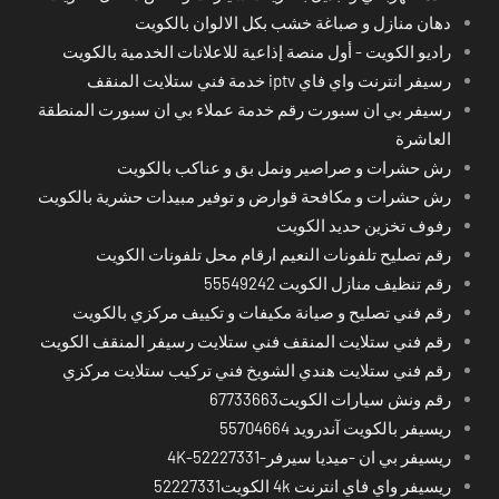
دهان منازل و صباغة خشب بكل الالوان بالكويت
راديو الكويت - أول منصة إذاعية للاعلانات الخدمية بالكويت
رسيفر انترنت واي فاي iptv خدمة فني ستلايت المنقف
رسيفر بي ان سبورت رقم خدمة عملاء بي ان سبورت المنطقة
العاشرة
رش حشرات و صراصير ونمل بق و عناكب بالكويت
رش حشرات و مكافحة قوارض و توفير مبيدات حشرية بالكويت
رفوف تخزين حديد الكويت
رقم تصليح تلفونات النعيم ارقام محل تلفونات الكويت
رقم تنظيف منازل الكويت 55549242
رقم فني تصليح و صيانة مكيفات و تكييف مركزي بالكويت
رقم فني ستلايت المنقف فني ستلايت رسيفر المنقف الكويت
رقم فني ستلايت هندي الشويخ فني تركيب ستلايت مركزي
رقم ونش سيارات الكويت67733663
ريسيفر بالكويت آندرويد 55704664
ريسيفر بي ان -ميديا سيرفر-4K-52227331
ريسيفر واي فاي انترنت 4k الكويت52227331