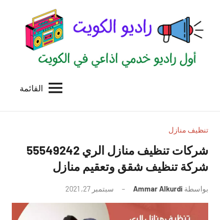
لتجاوز
لى
لمحتوى
القائمة
راديو
اول
منصة
الكويت
اذاعية
للاعلانات
تنظيف منازل
الخدمية
شركات تنظيف منازل الري 55549242
بالكويت
شركة تنظيف شقق وتعقيم منازل
بواسطة
Ammar Alkurdi
سبتمبر 27, 2021
لا
توجد
تعليقات