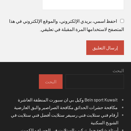
احفظ اسمي، بريدي الإلكتروني، والموقع الإلكتروني في هذا
المتصفح لاستخدامها المرة المقبلة في تعليقي.
البحث
البحث
Bein sport Kuwait وكيل بي ان سبورت المنطقة العاشرة
مكافحة حشرات الحدائق مكافحة الصراصير والبق العارضية
أرقام فني ستلايت فني رسيفر ستلايت أفضل فني ستلايت في
الشويخ السكنية
أسئلة شائعة حول تركيب الستلايت في الجهراء و الكويت