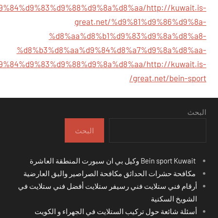
9%84%d9%83%d9%88%d9%8a%d8%aa/
http://kuwait.is-
great.net/%d9%81%d9%86%d9%8a-
%d8%aa%d8%b1%d9%83%d9%8a%d8%a8-
%d8%b3%d8%aa%d9%84%d8%a7%d9%8a%d8%aa-
9%84%d9%83%d9%88%d9%8a%d8%aa/
http://kuwait.is-
great.net/bein-sport/
البحث
البحث
Bein sport Kuwait وكيل بي ان سبورت المنطقة العاشرة
مكافحة حشرات الحدائق مكافحة الصراصير والبق العارضية
أرقام فني ستلايت فني رسيفر ستلايت أفضل فني ستلايت في
الشويخ السكنية
أسئلة شائعة حول تركيب الستلايت في الجهراء و الكويت