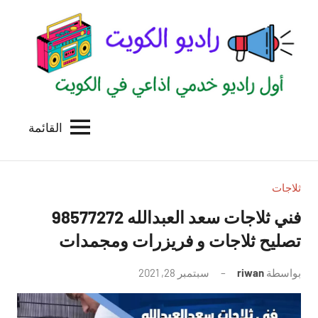
لتجاوز
لى
لمحتوى
القائمة
راديو
اول
منصة
الكويت
اذاعية
للاعلانات
ثلاجات
الخدمية
فني ثلاجات سعد العبدالله 98577272
بالكويت
تصليح ثلاجات و فريزرات ومجمدات
بواسطة
riwan
سبتمبر 28, 2021
لا
توجد
تعليقات