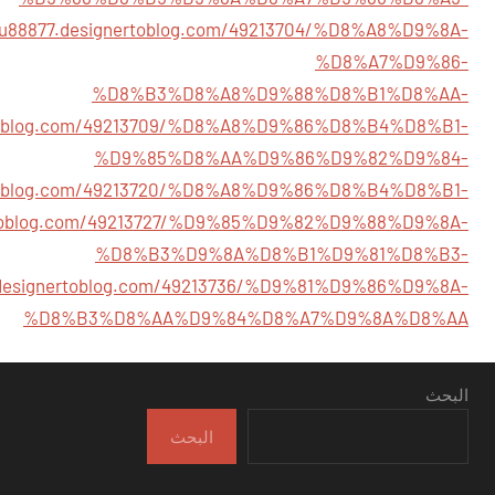
pgu88877.designertoblog.com/49213704/%D8%A8%D9%8A-
%D8%A7%D9%86-
%D8%B3%D8%A8%D9%88%D8%B1%D8%AA-
nertoblog.com/49213709/%D8%A8%D9%86%D8%B4%D8%B1-
%D9%85%D8%AA%D9%86%D9%82%D9%84-
nertoblog.com/49213720/%D8%A8%D9%86%D8%B4%D8%B1-
nertoblog.com/49213727/%D9%85%D9%82%D9%88%D9%8A-
%D8%B3%D9%8A%D8%B1%D9%81%D8%B3-
7.designertoblog.com/49213736/%D9%81%D9%86%D9%8A-
%D8%B3%D8%AA%D9%84%D8%A7%D9%8A%D8%AA
البحث
البحث