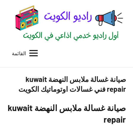
لتجاوز
لى
لمحتوى
القائمة
راديو
اول
منصة
الكويت
اذاعية
صيانة غسالة ملابس النهضة kuwait
للاعلانات
الخدمية
repair فني غسالات اوتوماتيك الكويت
بالكويت
صيانة غسالة ملابس النهضة kuwait
repair