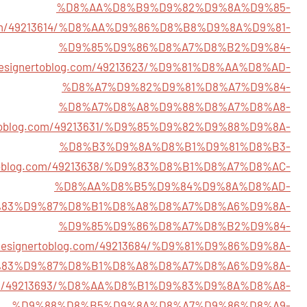
%D8%AA%D8%B9%D9%82%D9%8A%D9%85-
og.com/49213614/%D8%AA%D9%86%D8%B8%D9%8A%D9%81-
%D9%85%D9%86%D8%A7%D8%B2%D9%84-
7.designertoblog.com/49213623/%D9%81%D8%AA%D8%AD-
%D8%A7%D9%82%D9%81%D8%A7%D9%84-
%D8%A7%D8%A8%D9%88%D8%A7%D8%A8-
nertoblog.com/49213631/%D9%85%D9%82%D9%88%D9%8A-
%D8%B3%D9%8A%D8%B1%D9%81%D8%B3-
nertoblog.com/49213638/%D9%83%D8%B1%D8%A7%D8%AC-
%D8%AA%D8%B5%D9%84%D9%8A%D8%AD-
47/%D9%83%D9%87%D8%B1%D8%A8%D8%A7%D8%A6%D9%8A-
%D9%85%D9%86%D8%A7%D8%B2%D9%84-
7.designertoblog.com/49213684/%D9%81%D9%86%D9%8A-
83%D9%87%D8%B1%D8%A8%D8%A7%D8%A6%D9%8A-
og.com/49213693/%D8%AA%D8%B1%D9%83%D9%8A%D8%A8-
%D9%88%D8%B5%D9%8A%D8%A7%D9%86%D8%A9-