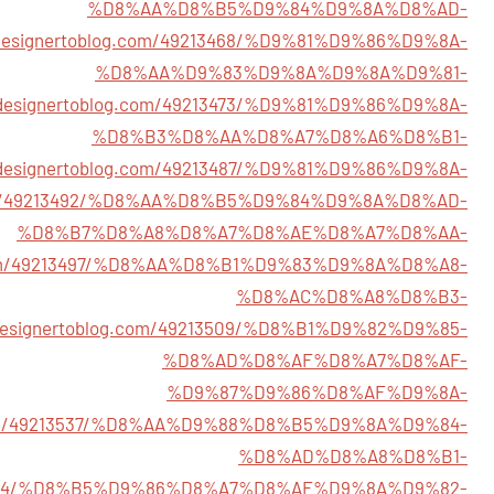
%D8%AA%D8%B5%D9%84%D9%8A%D8%AD-
7.designertoblog.com/49213468/%D9%81%D9%86%D9%8A-
%D8%AA%D9%83%D9%8A%D9%8A%D9%81-
7.designertoblog.com/49213473/%D9%81%D9%86%D9%8A-
%D8%B3%D8%AA%D8%A7%D8%A6%D8%B1-
7.designertoblog.com/49213487/%D9%81%D9%86%D9%8A-
og.com/49213492/%D8%AA%D8%B5%D9%84%D9%8A%D8%AD-
%D8%B7%D8%A8%D8%A7%D8%AE%D8%A7%D8%AA-
og.com/49213497/%D8%AA%D8%B1%D9%83%D9%8A%D8%A8-
%D8%AC%D8%A8%D8%B3-
7.designertoblog.com/49213509/%D8%B1%D9%82%D9%85-
%D8%AD%D8%AF%D8%A7%D8%AF-
%D9%87%D9%86%D8%AF%D9%8A-
og.com/49213537/%D8%AA%D9%88%D8%B5%D9%8A%D9%84-
%D8%AD%D8%A8%D8%B1-
49213544/%D8%B5%D9%86%D8%A7%D8%AF%D9%8A%D9%82-