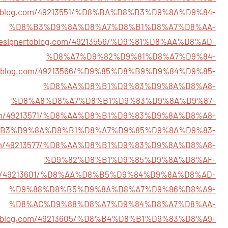
nertoblog.com/49213551/%D8%BA%D8%B3%D9%8A%D9%84-
%D8%B3%D9%8A%D8%A7%D8%B1%D8%A7%D8%AA-
7.designertoblog.com/49213556/%D9%81%D8%AA%D8%AD-
%D8%A7%D9%82%D9%81%D8%A7%D9%84-
nertoblog.com/49213566/%D9%85%D8%B9%D9%84%D9%85-
%D8%AA%D8%B1%D9%83%D9%8A%D8%A8-
%D8%A8%D8%A7%D8%B1%D9%83%D9%8A%D9%87-
og.com/49213571/%D8%AA%D8%B1%D9%83%D9%8A%D8%A8-
B3%D9%8A%D8%B1%D8%A7%D9%85%D9%8A%D9%83-
og.com/49213577/%D8%AA%D8%B1%D9%83%D9%8A%D8%A8-
%D9%82%D8%B1%D9%85%D9%8A%D8%AF-
og.com/49213601/%D8%AA%D8%B5%D9%84%D9%8A%D8%AD-
%D9%88%D8%B5%D9%8A%D8%A7%D9%86%D8%A9-
%D8%AC%D9%88%D8%A7%D9%84%D8%A7%D8%AA-
nertoblog.com/49213605/%D8%B4%D8%B1%D9%83%D8%A9-