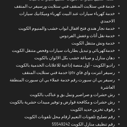
خدمة فني ستلايت المنقف فني ستلايت ورسيفر ب المنقف
خدمة كهرباء سيارات عند البيت كهرباء وميكانيك سيارات
الاحمدي
خدمة نجار هندي فتح اقفال ابواب خشب والمنيوم الكويت
خدمة نقل أثاث وعفش الفردوس
خدمة ونش متنقل الكويت
خدمةكهربائي و تبديل بطاريات سيارات وفحص متنقل الكويت
دهان منازل و صباغة خشب بكل الالوان بالكويت
راديو الكويت - أول منصة إذاعية للاعلانات الخدمية بالكويت
رسيفر انترنت واي فاي iptv خدمة فني ستلايت المنقف
رسيفر بي ان سبورت رقم خدمة عملاء بي ان سبورت المنطقة
العاشرة
رش حشرات و صراصير ونمل بق و عناكب بالكويت
رش حشرات و مكافحة قوارض و توفير مبيدات حشرية بالكويت
رفوف تخزين حديد الكويت
رقم تصليح تلفونات النعيم ارقام محل تلفونات الكويت
رقم تنظيف منازل الكويت 55549242