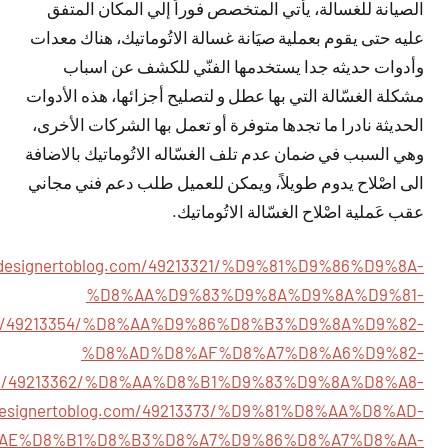
الصيانة للغسالة، يأتي المتخصص فوراً إلي المكان المتفق
عليه حتى يقوم بعملية صيَانة غسالة الاتُوماتيك، هناك معدات
وأدوات حديثه جدا يستخدمها الفنّي للكشف عن اسباب
مشكلة الغسّالة التي بها عطل و لتصليح أجزائها، هذه الأدوات
الحديثة نادرا ما تجدها متوفرة أو تعمل بها الشركات الأخرى،
وهي السبب في ضمان عدم تلف الغسّاله الاتُوماتيك بالاضافة
الى اصْلاح يدوم طويلاً، ويمكن للعميل طلب دعم فني مجاني
عقب عَملية اصْلاح الغسّالة الاتُوماتيك.
77.designertoblog.com/49213321/%D9%81%D9%86%D9%8A-
%D8%AA%D9%83%D9%8A%D9%8A%D9%81-
og.com/49213354/%D8%AA%D9%86%D8%B3%D9%8A%D9%82-
%D8%AD%D8%AF%D8%A7%D8%A6%D9%82-
og.com/49213362/%D8%AA%D8%B1%D9%83%D9%8A%D8%A8-
7.designertoblog.com/49213373/%D9%81%D8%AA%D8%AD-
AE%D8%B1%D8%B3%D8%A7%D9%86%D8%A7%D8%AA-