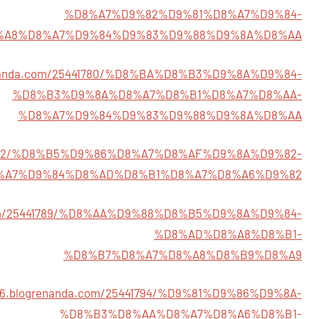
%D8%A7%D9%82%D9%81%D8%A7%D9%84-
%A8%D8%A7%D9%84%D9%83%D9%88%D9%8A%D8%AA
grenanda.com/25441780/%D8%BA%D8%B3%D9%8A%D9%84-
%D8%B3%D9%8A%D8%A7%D8%B1%D8%A7%D8%AA-
%D8%A7%D9%84%D9%83%D9%88%D9%8A%D8%AA
25441782/%D8%B5%D9%86%D8%A7%D8%AF%D9%8A%D9%82-
%A7%D9%84%D8%AD%D8%B1%D8%A7%D8%A6%D9%82
a.com/25441789/%D8%AA%D9%88%D8%B5%D9%8A%D9%84-
%D8%AD%D8%A8%D8%B1-
%D8%B7%D8%A7%D8%A8%D8%B9%D8%A9
766.blogrenanda.com/25441794/%D9%81%D9%86%D9%8A-
%D8%B3%D8%AA%D8%A7%D8%A6%D8%B1-