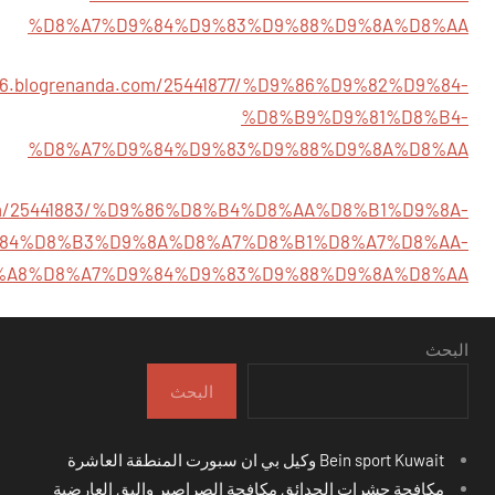
%D8%A7%D9%84%D9%83%D9%88%D9%8A%D8%AA
766.blogrenanda.com/25441877/%D9%86%D9%82%D9%84-
%D8%B9%D9%81%D8%B4-
%D8%A7%D9%84%D9%83%D9%88%D9%8A%D8%AA
a.com/25441883/%D9%86%D8%B4%D8%AA%D8%B1%D9%8A-
84%D8%B3%D9%8A%D8%A7%D8%B1%D8%A7%D8%AA-
%A8%D8%A7%D9%84%D9%83%D9%88%D9%8A%D8%AA
البحث
البحث
Bein sport Kuwait وكيل بي ان سبورت المنطقة العاشرة
مكافحة حشرات الحدائق مكافحة الصراصير والبق العارضية