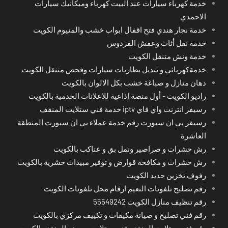
خدمة كهرباء سيارات عند البيت كهرباء وميكانيك سيارات
الاحمدي
خدمة نجار هندي فتح اقفال ابواب خشب والمنيوم الكويت
خدمة نقل أثاث وعفش الفردوس
خدمة ونش متنقل الكويت
خدمةكهربائي و تبديل بطاريات سيارات وفحص متنقل الكويت
دهان منازل و صباغة خشب بكل الالوان بالكويت
راديو الكويت - أول منصة إذاعية للاعلانات الخدمية بالكويت
رسيفر انترنت واي فاي iptv خدمة فني ستلايت المنقف
رسيفر بي ان سبورت رقم خدمة عملاء بي ان سبورت المنطقة
العاشرة
رش حشرات و صراصير ونمل بق و عناكب بالكويت
رش حشرات و مكافحة قوارض و توفير مبيدات حشرية بالكويت
رفوف تخزين حديد الكويت
رقم تصليح تلفونات النعيم ارقام محل تلفونات الكويت
رقم تنظيف منازل الكويت 55549242
رقم فني تصليح و صيانة مكيفات و تكييف مركزي بالكويت