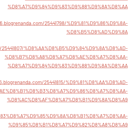
%D8%A7%D9%84%D9%83%D9%88%D9%8A%D8%AA
766.blogrenanda.com/25441798/%D9%81%D9%86%D9%8A-
%D8%B5%D8%AD%D9%8A
a.com/25441807/%D8%AA%D8%B5%D9%84%D9%8A%D8%AD-
%D8%B7%D8%A8%D8%A7%D8%AE%D8%A7%D8%AA-
%D8%A7%D9%84%D9%83%D9%88%D9%8A%D8%AA
766.blogrenanda.com/25441815/%D9%81%D8%AA%D8%AD-
AE%D8%B1%D8%B3%D8%A7%D9%86%D8%A7%D8%AA-
%D8%AC%D8%AF%D8%A7%D8%B1%D9%8A%D8%A9
4/%D9%83%D8%A7%D9%85%D9%8A%D8%B1%D8%A7%D8%AA-
%D9%85%D8%B1%D8%A7%D9%82%D8%A8%D8%A9