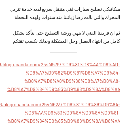
ميكانيكي تصليح سيارات فني متنقل سريع لديه خدمة تنزيل
المحرك والتي نالت رضا زبائننا منذ سنوات ولهذه اللحظة
ثم ان فريقنا الفني لا ينهي ورشة التصليح حتى يتأكد بشكل
كامل من انتهاء العطل وحل المشكلة وبذلك نكسب ثقتكم
766.blogrenanda.com/25441579/%D9%81%D8%AA%D8%AD-
%D8%A7%D9%82%D9%81%D8%A7%D9%84-
%D8%A7%D8%A8%D9%88%D8%A7%D8%A8-
%D8%A7%D9%84%D9%83%D9%88%D9%8A%D8%AA
766.blogrenanda.com/25441623/%D9%81%D9%86%D9%8A-
%D8%AA%D9%83%D9%8A%D9%8A%D9%81-
%D8%A7%D9%84%D9%83%D9%88%D9%8A%D8%AA