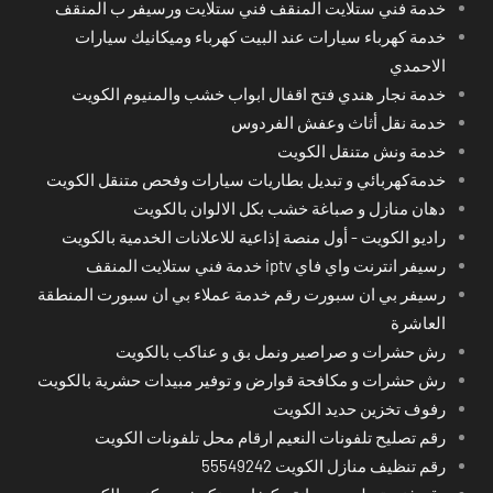
خدمة فني ستلايت المنقف فني ستلايت ورسيفر ب المنقف
خدمة كهرباء سيارات عند البيت كهرباء وميكانيك سيارات
الاحمدي
خدمة نجار هندي فتح اقفال ابواب خشب والمنيوم الكويت
خدمة نقل أثاث وعفش الفردوس
خدمة ونش متنقل الكويت
خدمةكهربائي و تبديل بطاريات سيارات وفحص متنقل الكويت
دهان منازل و صباغة خشب بكل الالوان بالكويت
راديو الكويت - أول منصة إذاعية للاعلانات الخدمية بالكويت
رسيفر انترنت واي فاي iptv خدمة فني ستلايت المنقف
رسيفر بي ان سبورت رقم خدمة عملاء بي ان سبورت المنطقة
العاشرة
رش حشرات و صراصير ونمل بق و عناكب بالكويت
رش حشرات و مكافحة قوارض و توفير مبيدات حشرية بالكويت
رفوف تخزين حديد الكويت
رقم تصليح تلفونات النعيم ارقام محل تلفونات الكويت
رقم تنظيف منازل الكويت 55549242