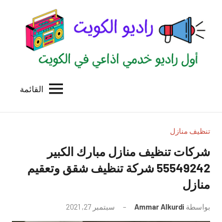
لتجاوز
لى
لمحتوى
القائمة
راديو
اول
منصة
الكويت
اذاعية
للاعلانات
تنظيف منازل
الخدمية
شركات تنظيف منازل مبارك الكبير
بالكويت
55549242 شركة تنظيف شقق وتعقيم
منازل
بواسطة
Ammar Alkurdi
سبتمبر 27, 2021
لا
توجد