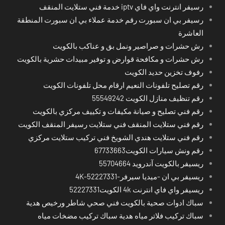
رسيفر انترنت واي فاي iptv خدمة فني ستلايت المنقف
رسيفر بي ان سبورت رقم خدمة عملاء بي ان سبورت المنطقة
العاشرة
رش حشرات و صراصير ونمل بق و عناكب بالكويت
رش حشرات و مكافحة قوارض و توفير مبيدات حشرية بالكويت
رفوف تخزين حديد الكويت
رقم تصليح تلفونات النعيم ارقام محل تلفونات الكويت
رقم تنظيف منازل الكويت 55549242
رقم فني تصليح و صيانة مكيفات و تكييف مركزي بالكويت
رقم فني ستلايت المنقف فني ستلايت رسيفر المنقف الكويت
رقم فني ستلايت هندي الشويخ فني تركيب ستلايت مركزي
رقم ونش سيارات الكويت67733663
ريسيفر بالكويت آندرويد 55704664
ريسيفر بي ان -ميديا سيرفر-4K-52227331
ريسيفر واي فاي انترنت 4k الكويت52227331
سباك ادوات صحية بالكويت فني صحي شاطر ورخيص هدية
سباك تركيب فلاتر مياه هدية سباك تركيب مضخات مياه