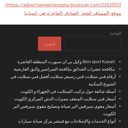
https://advertisementespana.blognody.com/23525513/
موقع-المسافر-لحجز-الفنادق-الفاخرة-في-اسبانيا
البحث
البحث
Bein sport Kuwait وكيل بي ان سبورت المنطقة العاشرة
مكافحة حشرات الحدائق مكافحة الصراصير والبق العارضية
أرقام فني ستلايت فني رسيفر ستلايت أفضل فني ستلايت في
الشويخ السكنية
أسئلة شائعة حول تركيب الستلايت في الجهراء و الكويت
أسعار فني ستلايت المنقف مميزات الدش المركزي الكويت
أسعار مقوي سيرفس البر صيانة وتصليح مقوي سيرفس البر
الكويت
أنواع الخدمات والإصلاحات مع فينشر مركز صيانة سيارات