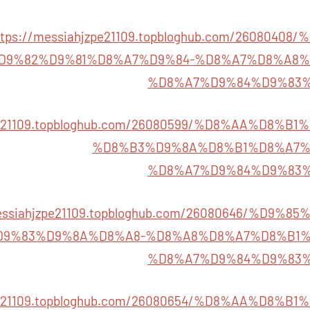
ttps://messiahjzpe21109.topbloghub.com/260804
D9%82%D9%81%D8%A7%D9%84-%D8%A7%D8%A8%
%D8%A7%D9%84%D9%83
zpe21109.topbloghub.com/26080599/%D8%AA%D8%
%D8%B3%D9%8A%D8%B1%D8%A7%
%D8%A7%D9%84%D9%83
messiahjzpe21109.topbloghub.com/26080646/%D9
9%83%D9%8A%D8%A8-%D8%A8%D8%A7%D8%B1%
%D8%A7%D9%84%D9%83
zpe21109.topbloghub.com/26080654/%D8%AA%D8%