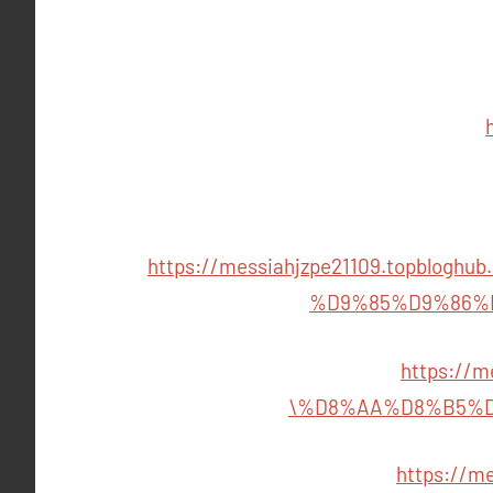
https://messiahjzpe21109.topb
%D9%85%D9%86%
https://
%D8%AA%D8%B5%D
https://