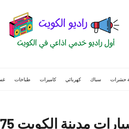
راديو
اول
منصة
الكويت
اذاعية
ة حشرات
سباك
كهربائي
كاميرات
طباخات
غس
للاعلانات
الخدمية
بالكويت
ت مدينة الكويت 65557275