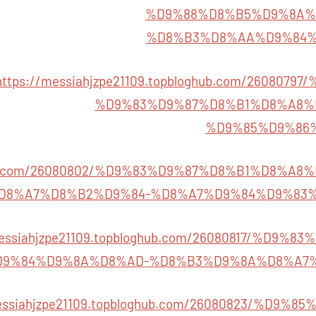
%D9%88%D8%B5%D9%8A%
%D8%B3%D8%AA%D9%84
https://messiahjzpe21109.topbloghub.com/260807
%D9%83%D9%87%D8%B1%D8%A8%
%D9%85%D9%86
loghub.com/26080802/%D9%83%D9%87%D8%B1%D8%
D8%A7%D8%B2%D9%84-%D8%A7%D9%84%D9%83
messiahjzpe21109.topbloghub.com/26080817/%D9
9%84%D9%8A%D8%AD-%D8%B3%D9%8A%D8%A7%
messiahjzpe21109.topbloghub.com/26080823/%D9