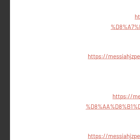
h
%D8%A7%
https://messiahj
https://
%D8%AA%D8%B1%D
https://messiahj