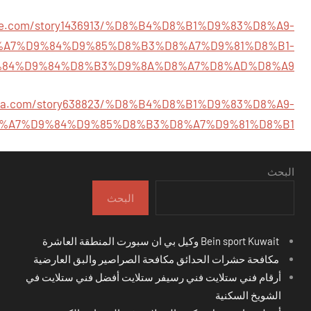
age.com/story1436913/%D8%B4%D8%B1%D9%83%D8%A9-
%A7%D9%84%D9%85%D8%B3%D8%A7%D9%81%D8%B1-
84%D9%84%D8%B3%D9%8A%D8%A7%D8%AD%D8%A9
edia.com/story638823/%D8%B4%D8%B1%D9%83%D8%A9-
%A7%D9%84%D9%85%D8%B3%D8%A7%D9%81%D8%B1
البحث
البحث
Bein sport Kuwait وكيل بي ان سبورت المنطقة العاشرة
مكافحة حشرات الحدائق مكافحة الصراصير والبق العارضية
أرقام فني ستلايت فني رسيفر ستلايت أفضل فني ستلايت في
الشويخ السكنية