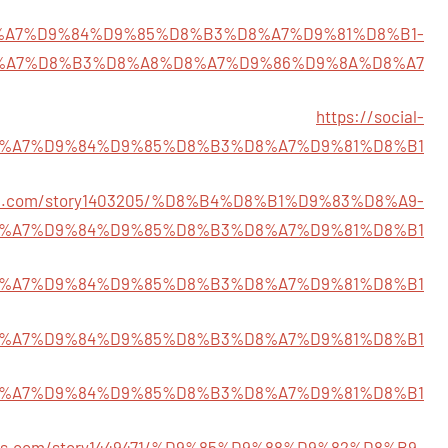
39/%D8%A7%D9%84%D9%85%D8%B3%D8%A7%D9%81%D8%B1-
%A7%D8%B3%D8%A8%D8%A7%D9%86%D9%8A%D8%A7
https://social-
/%D8%A7%D9%84%D9%85%D8%B3%D8%A7%D9%81%D8%B1
mall.com/story1403205/%D8%B4%D8%B1%D9%83%D8%A9-
%A7%D9%84%D9%85%D8%B3%D8%A7%D9%81%D8%B1
550/%D8%A7%D9%84%D9%85%D8%B3%D8%A7%D9%81%D8%B1
24/%D8%A7%D9%84%D9%85%D8%B3%D8%A7%D9%81%D8%B1
757/%D8%A7%D9%84%D9%85%D8%B3%D8%A7%D9%81%D8%B1
ories.com/story1449471/%D9%85%D9%88%D9%82%D8%B9-