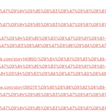
95/%D8%A7%D9%84%D9%85%D8%B3%D8%A7%D9%81%D8%B1
39/%D8%A7%D9%84%D9%85%D8%B3%D8%A7%D9%81%D8%B1
93/%D8%A7%D9%84%D9%85%D8%B3%D8%A7%D9%81%D8%B1-
%A7%D8%B3%D8%A8%D8%A7%D9%86%D9%8A%D8%A7
twork.com/story1411850/%D8%B4%D8%B1%D9%83%D8%A9-
%A7%D9%84%D9%85%D8%B3%D8%A7%D9%81%D8%B1-
84%D9%84%D8%B3%D9%8A%D8%A7%D8%AD%D8%A9
name.com/story1391217/%D9%85%D9%88%D9%82%D8%B9-
%A7%D9%84%D9%85%D8%B3%D8%A7%D9%81%D8%B1
028/%D8%A7%D9%84%D9%85%D8%B3%D8%A7%D9%81%D8%B1