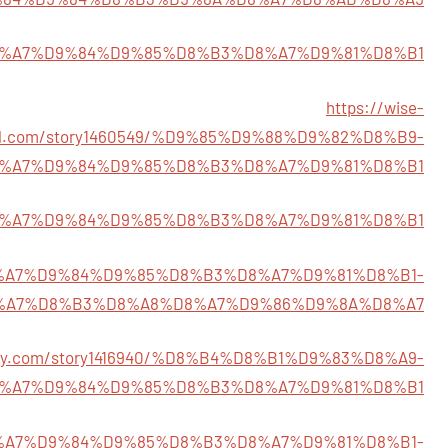
72/%D8%A7%D9%84%D9%85%D8%B3%D8%A7%D9%81%D8%B1
https://wise-
al.com/story1460549/%D9%85%D9%88%D9%82%D8%B9-
%A7%D9%84%D9%85%D8%B3%D8%A7%D9%81%D8%B1
24/%D8%A7%D9%84%D9%85%D8%B3%D8%A7%D9%81%D8%B1
44/%D8%A7%D9%84%D9%85%D8%B3%D8%A7%D9%81%D8%B1-
%A7%D8%B3%D8%A8%D8%A7%D9%86%D9%8A%D8%A7
entry.com/story1416940/%D8%B4%D8%B1%D9%83%D8%A9-
%A7%D9%84%D9%85%D8%B3%D8%A7%D9%81%D8%B1
22/%D8%A7%D9%84%D9%85%D8%B3%D8%A7%D9%81%D8%B1-