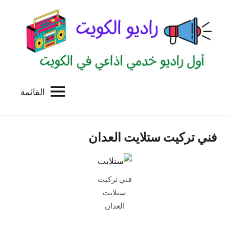
لتجاوز
لى
لمحتوى
القائمة
راديو
اول
منصة
الكويت
اذاعية
فني تركيت ستلايت العدان
للاعلانات
الخدمية
بالكويت
فني تركيت
ستلايت
العدان