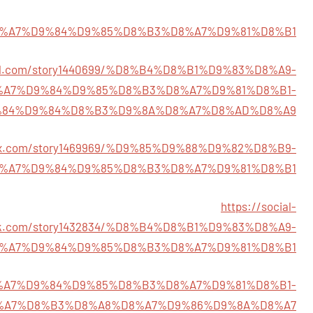
897/%D8%A7%D9%84%D9%85%D8%B3%D8%A7%D9%81%D8%B1
total.com/story1440699/%D8%B4%D8%B1%D9%83%D8%A9-
%A7%D9%84%D9%85%D8%B3%D8%A7%D9%81%D8%B1-
84%D9%84%D8%B3%D9%8A%D8%A7%D8%AD%D8%A9
index.com/story1469969/%D9%85%D9%88%D9%82%D8%B9-
%A7%D9%84%D9%85%D8%B3%D8%A7%D9%81%D8%B1
https://social-
nk.com/story1432834/%D8%B4%D8%B1%D9%83%D8%A9-
%A7%D9%84%D9%85%D8%B3%D8%A7%D9%81%D8%B1
1/%D8%A7%D9%84%D9%85%D8%B3%D8%A7%D9%81%D8%B1-
%A7%D8%B3%D8%A8%D8%A7%D9%86%D9%8A%D8%A7