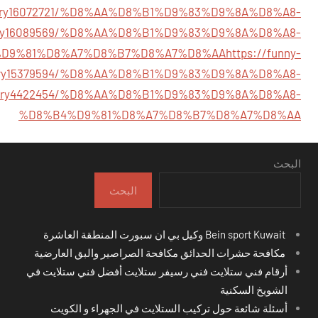
m/story16072721/%D8%AA%D8%B1%D9%83%D9%8A%D8%A8-
/story16089569/%D8%AA%D8%B1%D9%83%D9%8A%D8%A8-
D9%81%D8%A7%D8%B7%D8%A7%D8%AA
https://funny-
story15379594/%D8%AA%D8%B1%D9%83%D9%8A%D8%A8-
om/story4422454/%D8%AA%D8%B1%D9%83%D9%8A%D8%A8-
%D8%B4%D9%81%D8%A7%D8%B7%D8%A7%D8%AA
البحث
البحث
Bein sport Kuwait وكيل بي ان سبورت المنطقة العاشرة
مكافحة حشرات الحدائق مكافحة الصراصير والبق العارضية
أرقام فني ستلايت فني رسيفر ستلايت أفضل فني ستلايت في
الشويخ السكنية
أسئلة شائعة حول تركيب الستلايت في الجهراء و الكويت