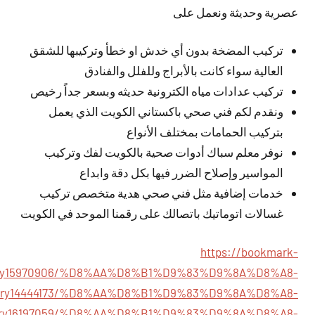
عصرية وحديثة ونعمل على
تركيب المضخة بدون أي خدش او خطأ وتركيبها للشقق
العالية سواء كانت بالأبراج وللفلل والفنادق
تركيب عدادات مياه الكترونية حديثه وبسعر جداً رخيص
ونقدم لكم فني صحي باكستاني الكويت الذي يعمل
بتركيب الحمامات بمختلف الأنواع
نوفر معلم سباك أدوات صحية بالكويت لفك وتركيب
المواسير وإصلاح الضرر فيها بكل دقة وابداع
خدمات إضافية مثل فني صحي هدية متخصص تركيب
غسالات اتوماتيك باتصالك على رقمنا الموحد في الكويت
https://bookmark-
story15970906/%D8%AA%D8%B1%D9%83%D9%8A%D8%A8-
m/story14444173/%D8%AA%D8%B1%D9%83%D9%8A%D8%A8-
m/story16197059/%D8%AA%D8%B1%D9%83%D9%8A%D8%A8-