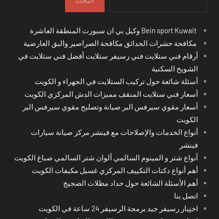
البحث
Bein sport Kuwait وكيل بي ان سبورت المنطقة العاشرة
مكافحة حشرات الحدائق مكافحة الصراصير والبق العارضية
أرقام فني ستلايت فني رسيفر ستلايت أفضل فني ستلايت في
الشويخ السكنية
أسئلة شائعة حول تركيب الستلايت في الجهراء و الكويت
أسعار فني ستلايت المنقف مميزات الدش المركزي الكويت
أسعار مقوي سيرفس البر صيانة وتصليح مقوي سيرفس البر
الكويت
أنواع الخدمات والإصلاحات مع فينشر مركز صيانة سيارات
فينشر
أنواع شتر و المينوم السالمي ألوان شتر السالمي صباغ الكويت
أهم أنواع دكتات التكييف المركزي غسيل مكيفات الكويت
أهم الأسئلة الشائعة حول حداد مظلات الضجيج
اتصل بنا
اختِيار رسيفر جيد برمجة الرسيفر 24 ساعة في الكويت